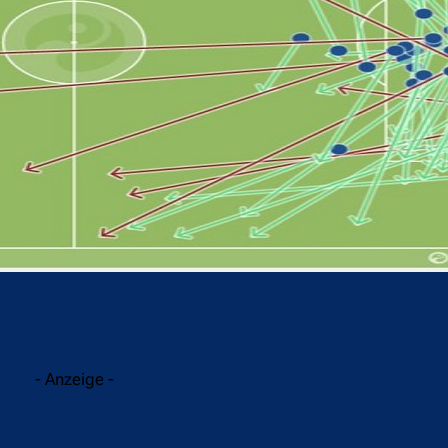
acebook
Twitter
WhatsApp
- Anzeige -