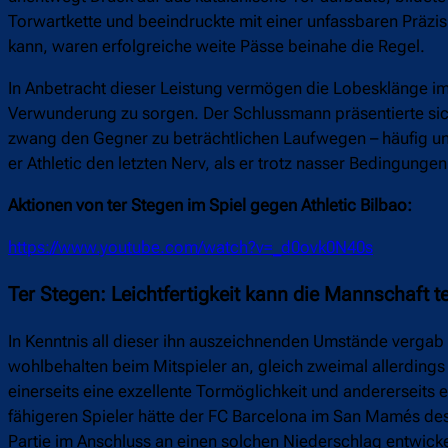
Torwartkette und beeindruckte mit einer unfassbaren Präzi
kann, waren erfolgreiche weite Pässe beinahe die Regel.
In Anbetracht dieser Leistung vermögen die Lobesklänge im
Verwunderung zu sorgen. Der Schlussmann präsentierte sic
zwang den Gegner zu beträchtlichen Laufwegen – häufig unt
er Athletic den letzten Nerv, als er trotz nasser Bedingun
Aktionen von ter Stegen im Spiel gegen Athletic Bilbao:
https://www.youtube.com/watch?v=_d0ovk0N40s
Ter Stegen: Leichtfertigkeit kann die Mannschaft
In Kenntnis all dieser ihn auszeichnenden Umstände vergab 
wohlbehalten beim Mitspieler an, gleich zweimal allerding
einerseits eine exzellente Tormöglichkeit und andererseits e
fähigeren Spieler hätte der FC Barcelona im San Mamés de
Partie im Anschluss an einen solchen Niederschlag entwick