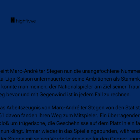
heint Marc-André ter Stegen nun die unangefochtene Nummer
 La-Liga-Saison untermauerte er seine Ambitionen als Stammkr
 könnte man meinen, der Nationalspieler am Ziel seiner Träu
g bevor und mit Gegenwind ist in jedem Fall zu rechnen.
s Arbeitszeugnis von Marc-André ter Stegen von den Statist
51 davon fanden ihren Weg zum Mitspieler. Ein überragender
 bloß um trügerische, die Geschehnisse auf dem Platz in ein fa
nun klingt. Immer wieder in das Spiel eingebunden, während 
 ter Stegen mit seinen Vorderleuten eine für den Gegner unu