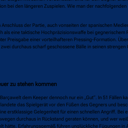
sion bei den längeren Zuspielen. Wie man der nachfolgenden
 Anschluss der Partie, auch vonseiten der spanischen Medie
h als eine taktische Hochpräzisionswaffe bei gegnerischem 
er Preisgabe einer vorteilhafteren Pressing-Formation. Über
gen zwei durchaus scharf geschossene Bälle in seinen streng
 teuer zu stehen kommen
Barçawelt dem Keeper dennoch nur ein „Gut“. In 51 Fällen ka
s landete das Spielgerät vor den Füßen des Gegners und besc
ine erstklassige Gelegenheit für einen schnellen Angriff. Bei
swegen durchaus in Rückstand geraten können, und wer weiß,
elt hätte. Erfahrungsgemäß führen unglückliche Fügungen in 