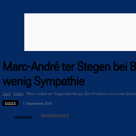
Marc-André ter Stegen bei B
wenig Sympathie
Start
Kader
Marc-André ter Stegen bei Barça: Das Problem von zu viel Genie 
KADER
1. September 2016
Kommentare
0
spongebob