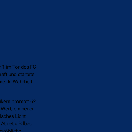
 1 im Tor des FC
aft und startete
me. In Wahrheit
ikern prompt: 62
 Wert, ein neuer
lsches Licht
Athletic Bilbao
mstößliche