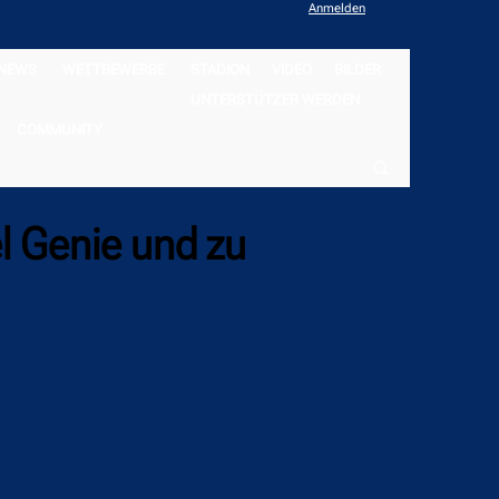
Anmelden
NEWS
WETTBEWERBE
STADION
VIDEO
BILDER
UNTERSTÜTZER WERDEN
COMMUNITY
l Genie und zu