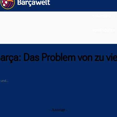
STARTSEITE
VERMISCHTES
arça: Das Problem von zu vie
und...
- Anzeige -