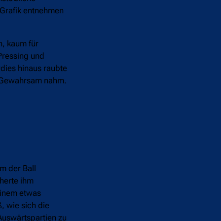
 Grafik entnehmen
n, kaum für
Pressing und
dies hinaus raubte
en Gewahrsam nahm.
m der Ball
herte ihm
 einem etwas
 wie sich die
Auswärtspartien zu