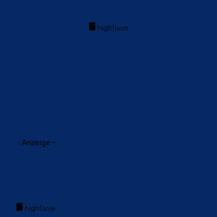
acebook
Twitter
WhatsApp
- Anzeige -