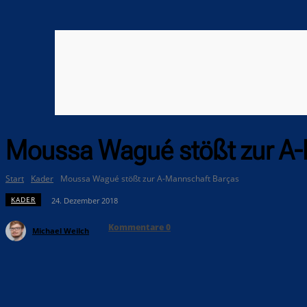
Moussa Wagué stößt zur A-
Start
Kader
Moussa Wagué stößt zur A-Mannschaft Barças
KADER
24. Dezember 2018
Kommentare
0
Michael Weilch