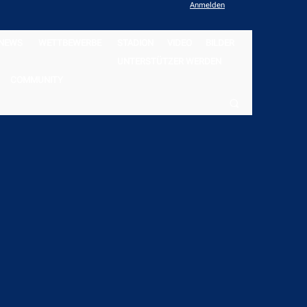
Anmelden
NEWS
WETTBEWERBE
STADION
VIDEO
BILDER
UNTERSTÜTZER WERDEN
COMMUNITY