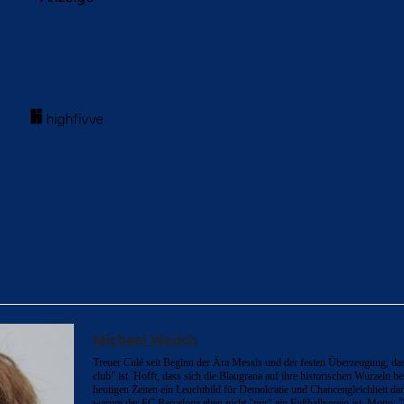
acebook
Twitter
WhatsApp
Michael Weilch
Treuer Culé seit Beginn der Ära Messis und der festen Überzeugung, da
club" ist. Hofft, dass sich die Blaugrana auf ihre historischen Wurzeln b
heutigen Zeiten ein Leuchtbild für Demokratie und Chancengleichheit dars
warum der FC Barcelona eben nicht "nur" ein Fußballverein ist. Motto: "