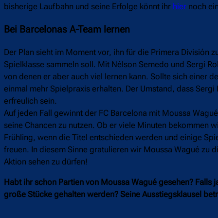
bisherige Laufbahn und seine Erfolge könnt ihr
hier
noch ei
Bei Barcelonas A-Team lernen
Der Plan sieht im Moment vor, ihn für die Primera División 
Spielklasse sammeln soll. Mit Nélson Semedo und Sergi Robe
von denen er aber auch viel lernen kann. Sollte sich einer 
einmal mehr Spielpraxis erhalten. Der Umstand, dass Sergi 
erfreulich sein.
Auf jeden Fall gewinnt der FC Barcelona mit Moussa Wagué ei
seine Chancen zu nutzen. Ob er viele Minuten bekommen wird
Frühling, wenn die Titel entschieden werden und einige Spie
freuen. In diesem Sinne gratulieren wir Moussa Wagué zu di
Aktion sehen zu dürfen!
Habt ihr schon Partien von Moussa Wagué gesehen? Falls ja
große Stücke gehalten werden? Seine Ausstiegsklausel bet