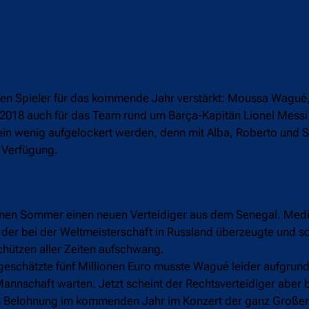
ernen Spieler für das kommende Jahr verstärkt: Moussa Wagué,
 2018 auch für das Team rund um Barça-Kapitän Lionel Messi 
 ein wenig aufgelockert werden, denn mit Alba, Roberto und
r Verfügung.
genen Sommer einen neuen Verteidiger aus dem Senegal. Med
der bei der Weltmeisterschaft in Russland überzeugte und so
hützen aller Zeiten aufschwang.
geschätzte fünf Millionen Euro musste Wagué leider aufgrund
annschaft warten. Jetzt scheint der Rechtsverteidiger aber b
als Belohnung im kommenden Jahr im Konzert der ganz Großen