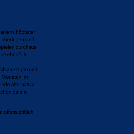
paniens höchster
 überlegen sind,
 Spielen durchaus
gué ebenfalls
ich zu zeigen und
en Monaten im
jede Alternative
schon bald in
 offensichtlich