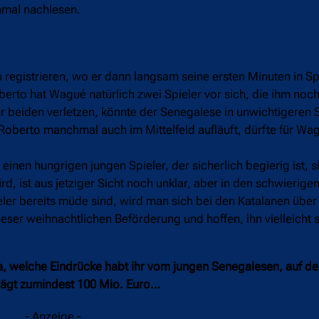
nmal nachlesen.
zu registrieren, wo er dann langsam seine ersten Minuten in S
rto hat Wagué natürlich zwei Spieler vor sich, die ihm noch
der beiden verletzen, könnte der Senegalese in unwichtigeren
Roberto manchmal auch im Mittelfeld aufläuft, dürfte für Wa
nen hungrigen jungen Spieler, der sicherlich begierig ist, s
, ist aus jetziger Sicht noch unklar, aber in den schwierig
ler bereits müde sind, wird man sich bei den Katalanen über 
eser weihnachtlichen Beförderung und hoffen, ihn vielleicht 
, welche Eindrücke habt ihr vom jungen Senegalesen, auf den
rägt zumindest 100 Mio. Euro…
- Anzeige -