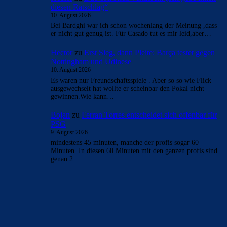
diesen Ratschlag“
10. August 2026
Bei Bardghi war ich schon wochenlang der Meinung ,dass
er nicht gut genug ist. Für Casado tut es mir leid,aber…
Hector
zu
Erst Sieg, dann Pleite: Barça testet gegen
Nottingham und Udinese
10. August 2026
Es waren nur Freundschaftsspiele . Aber so so wie Flick
ausgewechselt hat wollte er scheinbar den Pokal nicht
gewinnen.Wie kann…
Bojan
zu
Ferran Torres entscheidet sich offenbar für
PSG
9. August 2026
mindestens 45 minuten, manche der profis sogar 60
Minuten. In diesen 60 Minuten mit den ganzen profis sind
genau 2…
BILDERGALERIEN
Barça zurück im Camp Nou: Der große Comeback-Tag in Bildern