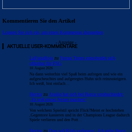
Kommentieren Sie den Artikel
Loggen Sie sich ein, um einen Kommentar abzugeben
- Anzeige -
AKTUELLE USER-KOMMENTARE
LaFuriaRoja
zu
Ferran Torres entscheidet sich
offenbar für PSG
10. August 2026
Na dann weiterhin viel Spaß beim aufregen und wie ein
aufgescheuchtes und aufgeregtes Huhn sich reinzusteigern.
Ich weiß, bist einfach…
Hector
zu
Araújo hat sich bei Barça verabschiedet:
„Er will etwas Neues machen“
10. August 2026
Von welchem Spielstil spricht Flick?Meint er hochstehen
,Gegentore kassieren und in der Champions League dadurch
Spiele verlieren und den Pott…
Hector
zu
Duo soll Klub verlassen: „Ich gebe ihnen