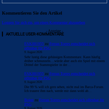
Kommentieren Sie den Artikel
Loggen Sie sich ein, um einen Kommentar abzugeben
- Anzeige -
AKTUELLE USER-KOMMENTARE
FAK881955
zu
Ferran Torres entscheidet sich
offenbar für PSG
9. August 2026
Sehr lustig diese gehässigen Kommentare. Kann häufig
drüber schmunzeln....würde aber auch ein Spiel mit einem
Drittel der Stammspieler in der…
FAK881955
zu
Ferran Torres entscheidet sich
offenbar für PSG
9. August 2026
Die 99 % will ich gern sehen, nicht mal im Barca-Forum.
Ich trauere ihm nach, werde mir dann wohl ab…
Bojan
zu
Ferran Torres entscheidet sich offenbar für
PSG
9. August 2026