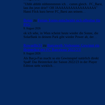
"Uhhh ahhhh mhhmmmmm ich... cumm gleich.. FC_Barsi,
lass ihn jetzt drin!! OH JAAAAAAAAAAAAAAAAA"
Hansi Flick kurz bevor FC_Barsi aus seinem…
Bojan
zu
Ferran Torres entscheidet sich offenbar für
PSG
9. August 2026
ok ich sehe, in Wien scheint heute wieder die Sonne, die
SolarBank in deinem Park gibt wieder Power ab, der…
Rowaellis33
zu
Barçawelt–Verlosung: Gewinnt ein
Heimtrikot des FC Barcelona 2022/23!
9. August 2026
Als Barça-Fan macht so ein Gewinnspiel natürlich direkt
Spaß! Das Heimtrikot der Saison 2022/23 in der Player
Edition sieht wirklich…
BILDERGALERIEN
Barça zurück im Camp Nou: Der große Comeback-Tag in Bildern
22. November 2025