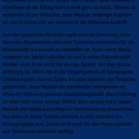
der Einsatz sind bei ihm so gut wie in jedem Spiel vorbildlich.
Allerdings ist der Ertrag nicht immer ganz so hoch. Ebenso zu
erwähnen ist die Tatsache, dass Neymar derjenige Angreifer
ist, der in letzter Zeit am meisten in der Defensive aushilft.
Aus den genannten Punkten ergibt sich der Umstand, dass
Neymars Abwesenheit oder eine Formkrise seinerseits für die
Mannschaft nur schwer zu verkraften ist. Auch wenn Messi
weiterhin der beste Fußballer ist und in naher Zukunft auch
bleiben wird: Er ist nicht der einzige Spieler, von dem Barça
abhängig ist. Allein die in der Vergangenheit oft bemängelte
Linkslastigkeit unseres Spiels ist unter anderem der Tatsache
geschuldet, dass Neymar ein dauerhafter Aktivposten ist.
Ohne ihn fehlt eine gewisse Durchschlagskraft. Das Dribbling
ist aber nicht seine einzige Stärke, denn so gut wie in jedem
Bereich des Spiels kann Neymar Verantwortung übernehmen.
Vor allem in dieser Saison zeichnet er sich vermehrt als
Vorlagengeber aus. Daher ist er auch für das Herausspielen
von Torchancen eminent wichtig.