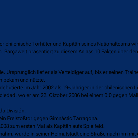
Der chilenische Torhüter und Kapitän seines Nationalteams wi
. Barçawelt präsentiert zu diesem Anlass 10 Fakten über den
. Ursprünglich lief er als Verteidiger auf, bis er seinen Traine
h bekam und nützte.
debütierte im Jahr 2002 als 19-Jähriger in der chilenischen L
Sociedad, wo er am 22. Oktober 2006 bei einem 0:0 gegen Mal
a División.
 ein Freistoßtor gegen Gimnástic Tarragona.
008 zum ersten Mal als Kapitän aufs Spielfeld.
ilnahm, wurde in seiner Heimatstadt eine Straße nach ihm m