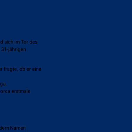
rd sich im Tor des
 31-jährigen
r fragte, ob er eine
iga.
lorca erstmals
it dem Namen