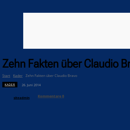
Zehn Fakten über Claudio B
Start
Kader
Zehn Fakten über Claudio Bravo
KADER
26. Juni 2014
Kommentare
0
siteadmin