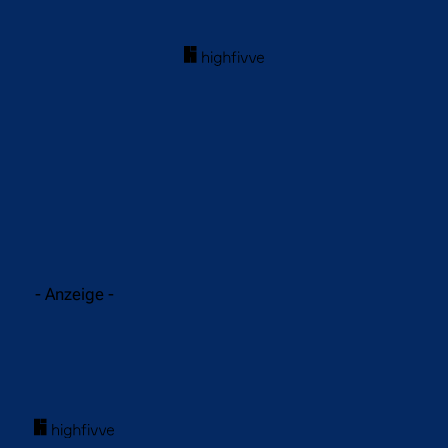
acebook
Twitter
WhatsApp
- Anzeige -