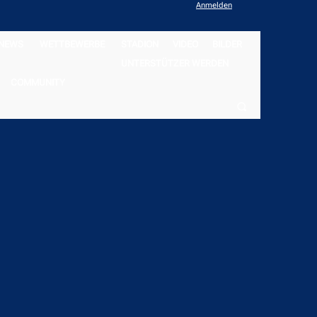
Anmelden
NEWS
WETTBEWERBE
STADION
VIDEO
BILDER
UNTERSTÜTZER WERDEN
COMMUNITY