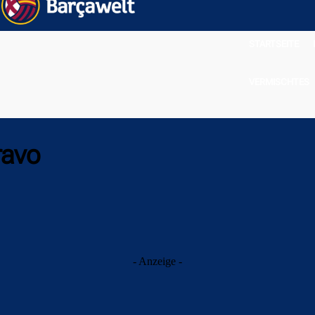
STARTSEITE
VERMISCHTES
ravo
- Anzeige -