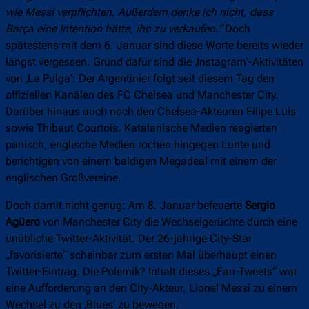
wie Messi verpflichten. Außerdem denke ich nicht, dass
Barça eine Intention hätte, ihn zu verkaufen.“
Doch
spätestens mit dem 6. Januar sind diese Worte bereits wieder
längst vergessen. Grund dafür sind die ‚Instagram‘-Aktivitäten
von ‚La Pulga‘: Der Argentinier folgt seit diesem Tag den
offiziellen Kanälen des FC Chelsea und Manchester City.
Darüber hinaus auch noch den Chelsea-Akteuren Filipe Luís
sowie Thibaut Courtois. Katalanische Medien reagierten
panisch, englische Medien rochen hingegen Lunte und
berichtigen von einem baldigen Megadeal mit einem der
englischen Großvereine.
Doch damit nicht genug: Am 8. Januar befeuerte
Sergio
Agüero
von Manchester City die Wechselgerüchte durch eine
unübliche Twitter-Aktivität. Der 26-jährige City-Star
„favorisierte“ scheinbar zum ersten Mal überhaupt einen
Twitter-Eintrag. Die Polemik? Inhalt dieses „Fan-Tweets“ war
eine Aufforderung an den City-Akteur, Lionel Messi zu einem
Wechsel zu den ‚Blues‘ zu bewegen.