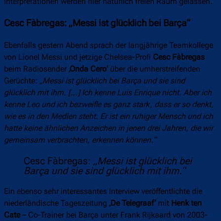
Interpretationen werden hier natürlich freien Raum gelassen.
Cesc Fàbregas: „Messi ist glücklich bei Barça“
Ebenfalls gestern Abend sprach der langjährige Teamkollege
von Lionel Messi und jetzige Chelsea-Profi
Cesc Fàbregas
beim Radiosender
‚Onda Cero‘
über die umherstreifenden
Gerüchte:
„Messi ist glücklich bei Barça und sie sind
glücklich mit ihm. […] Ich kenne Luis Enrique nicht. Aber ich
kenne Leo und ich bezweifle es ganz stark, dass er so denkt,
wie es in den Medien steht. Er ist ein ruhiger Mensch und ich
hatte keine ähnlichen Anzeichen in jenen drei Jahren, die wir
gemeinsam verbrachten, erkennen können.“
Cesc Fàbregas:
„Messi ist glücklich bei
Barça und sie sind glücklich mit ihm.“
Ein ebenso sehr interessantes Interview veröffentlichte die
niederländische Tageszeitung
‚De Telegraaf‘
mit
Henk ten
Cate
– Co-Trainer bei Barça unter Frank Rijkaard von 2003-