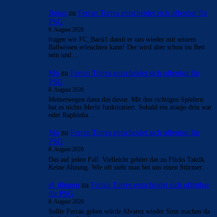
Rivaldo78
zu
Araújo hat sich bei Barça
verabschiedet: „Er will etwas Neues machen“
9. August 2026
was hat Araujo bei uns so verdient.
Bojan
zu
Ferran Torres entscheidet sich offenbar für
PSG
9. August 2026
fragen wir FC_Barsi1 damit er uns wieder mit seinem
Ballwissen erleuchten kann! Der wird aber schon im Bett
sein und…
Mo
zu
Ferran Torres entscheidet sich offenbar für
PSG
8. August 2026
Meinetwegen dann das davor. Mit den richtigen Spielern
hat es nichts Merhi funktioniert. Sobald ein araujo drin war
oder Raphinha…
Mo
zu
Ferran Torres entscheidet sich offenbar für
PSG
8. August 2026
Das auf jeden Fall. Vielleicht gehört das zu Flicks Taktik.
Keine Ahnung. Wie oft sieht man bei uns einen Stürmer…