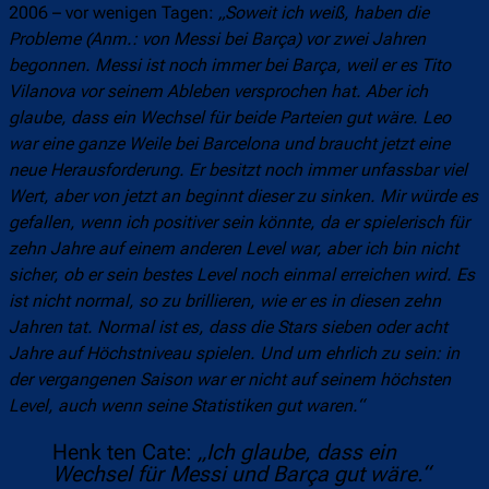
2006 – vor wenigen Tagen:
„Soweit ich weiß, haben die
Probleme (Anm.: von Messi bei Barça) vor zwei Jahren
begonnen. Messi ist noch immer bei Barça, weil er es Tito
Vilanova vor seinem Ableben versprochen hat. Aber ich
glaube, dass ein Wechsel für beide Parteien gut wäre. Leo
war eine ganze Weile bei Barcelona und braucht jetzt eine
neue Herausforderung. Er besitzt noch immer unfassbar viel
Wert, aber von jetzt an beginnt dieser zu sinken. Mir würde es
gefallen, wenn ich positiver sein könnte, da er spielerisch
für
zehn Jahre
auf einem anderen Level war, aber ich bin nicht
sicher, ob er sein bestes Level noch einmal erreichen wird. Es
ist nicht normal, so zu brillieren, wie er es in diesen zehn
Jahren tat. Normal ist es, dass die Stars sieben oder acht
Jahre auf Höchstniveau spielen. Und um ehrlich zu sein: in
der vergangenen Saison war er nicht auf seinem höchsten
Level, auch wenn seine Statistiken gut waren.“
Henk ten Cate:
„Ich glaube, dass ein
Wechsel für Messi und Barça gut wäre.“