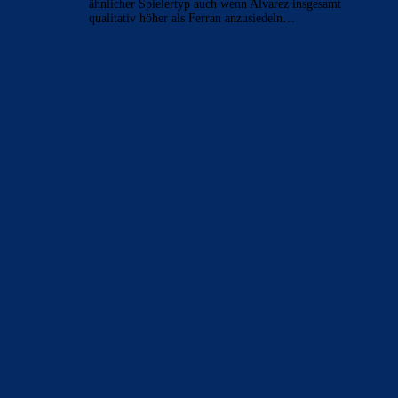
el_tiburon
zu
Ferran Torres entscheidet sich offenbar
für PSG
8. August 2026
Sollte Ferran gehen würde Alvarez wieder Sinn machen da
ähnlicher Spielertyp auch wenn Alvarez insgesamt
qualitativ höher als Ferran anzusiedeln…
BILDERGALERIEN
Barça zurück im Camp Nou: Der große Comeback-Tag in Bildern
22. November 2025
Heim und auswärts: Das sollen die Trikots von Barça für die Saison
2025/26 sein
6. Januar 2025
WEITERE KATEGORIEN
News
4697
xTop News
4124
La Liga
3264