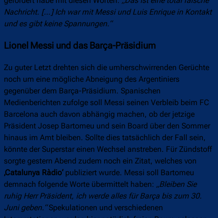
gefordert habe mit diesen Worten:
„Das ist eine total falsche
Nachricht. […] Ich war mit Messi und Luis Enrique in Kontakt
und es gibt keine Spannungen.“
Lionel Messi und das Barça-Präsidium
Zu guter Letzt drehten sich die umherschwirrenden Gerüchte
noch um eine mögliche Abneigung des Argentiniers
gegenüber dem Barça-Präsidium. Spanischen
Medienberichten zufolge soll Messi seinen Verbleib beim FC
Barcelona auch davon abhängig machen, ob der jetzige
Präsident Josep Bartomeu und sein Board über den Sommer
hinaus im Amt bleiben. Sollte dies tatsächlich der Fall sein,
könnte der Superstar einen Wechsel anstreben. Für Zündstoff
sorgte gestern Abend zudem noch ein Zitat, welches von
‚Catalunya Ràdio‘
publiziert wurde. Messi soll Bartomeu
demnach folgende Worte übermittelt haben:
„Bleiben Sie
ruhig Herr Präsident, ich werde alles für Barça bis zum 30.
Juni geben.“
Spekulationen und verschiedenen