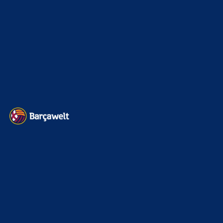
Champions League
1112
Interview & PK
888
Sonstiges
675
Kader
626
Transfermarkt
605
Impressum
Datenschutz
Kontakt