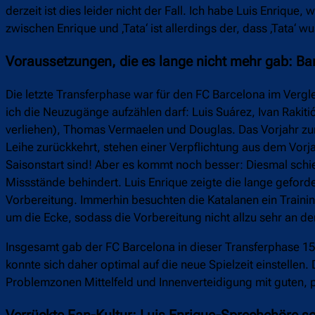
derzeit ist dies leider nicht der Fall. Ich habe Luis Enriq
zwischen Enrique und ‚Tata‘ ist allerdings der, dass ‚Tata‘ w
Voraussetzungen, die es lange nicht mehr gab: B
Die letzte Transferphase war für den FC Barcelona im Vergl
ich die Neuzugänge aufzählen darf: Luis Suárez, Ivan Rakit
verliehen), Thomas Vermaelen und Douglas. Das Vorjahr zu
Leihe zurückkehrt, stehen einer Verpflichtung aus dem Vor
Saisonstart sind! Aber es kommt noch besser: Diesmal schi
Missstände behindert. Luis Enrique zeigte die lange geford
Vorbereitung. Immerhin besuchten die Katalanen ein Trainin
um die Ecke, sodass die Vorbereitung nicht allzu sehr an de
Insgesamt gab der FC Barcelona in dieser Transferphase 157
konnte sich daher optimal auf die neue Spielzeit einstell
Problemzonen Mittelfeld und Innenverteidigung mit guten, p
Verrückte Fan-Kultur: Luis Enrique-Sprechchöre s