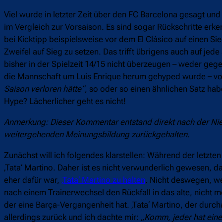
Viel wurde in letzter Zeit über den FC Barcelona gesagt und 
im Vergleich zur Vorsaison. Es sind sogar Rückschritte erk
bei Kicktipp beispielsweise vor dem El Clásico auf einen Sie
Zweifel auf Sieg zu setzen. Das trifft übrigens auch auf jed
bisher in der Spielzeit 14/15 nicht überzeugen – weder geg
die Mannschaft um Luis Enrique herum gehyped wurde – vor
Saison verloren hätte“
, so oder so einen ähnlichen Satz ha
Hype? Lächerlicher geht es nicht!
Anmerkung: Dieser Kommentar entstand direkt nach der Ni
weitergehenden Meinungsbildung zurückgehalten.
Zunächst will ich folgendes klarstellen: Während der letzt
‚Tata‘ Martino. Daher ist es nicht verwunderlich gewesen, 
eher dafür war,
‚Tata‘ Martino zu halten
. Nicht deswegen, wei
nach einem Trainerwechsel den Rückfall in das alte, nicht m
der eine Barça-Vergangenheit hat. ‚Tata‘ Martino, der durcha
allerdings zurück und ich dachte mir:
„Komm, jeder hat eine