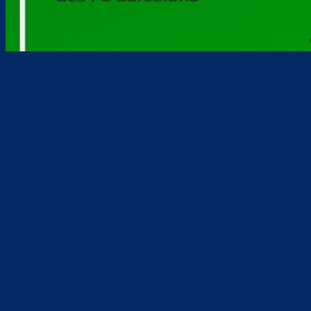
Teilen
F