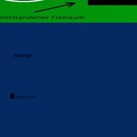
acebook
Twitter
WhatsApp
- Anzeige -