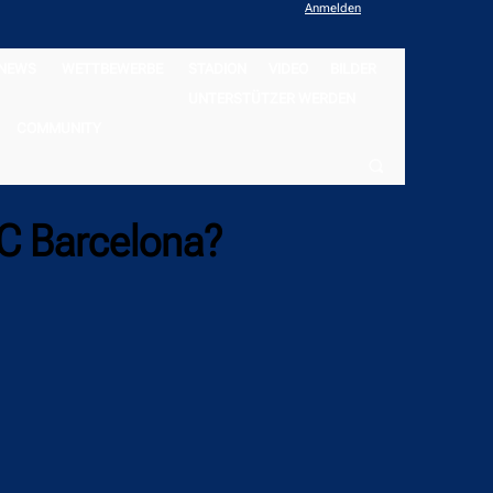
Anmelden
NEWS
WETTBEWERBE
STADION
VIDEO
BILDER
UNTERSTÜTZER WERDEN
COMMUNITY
FC Barcelona?