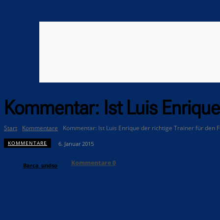
Kommentar: Ist Luis Enrique 
Start
Kommentare
Kommentar: Ist Luis Enrique der richtige Trainer für den 
KOMMENTARE
6. Januar 2015
Kommentare
0
Barca_undso