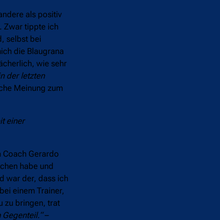
andere als positiv
 Zwar tippte ich
, selbst bei
mich die Blaugrana
ächerlich, wie sehr
n der letzten
liche Meinung zum
t einer
en Coach Gerardo
rochen habe und
nd war der, dass ich
bei einem Trainer,
 zu bringen, trat
 Gegenteil.“
–