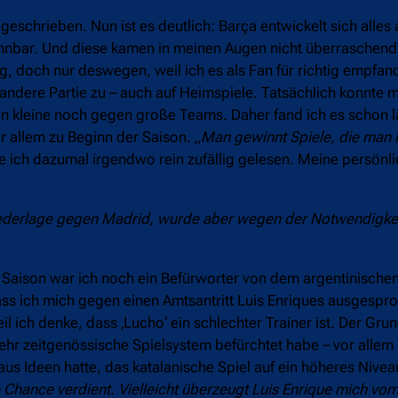
geschrieben. Nun ist es deutlich: Barça entwickelt sich alles 
ennbar. Und diese kamen in meinen Augen nicht überraschend.
g, doch nur deswegen, weil ich es als Fan für richtig empfand
e andere Partie zu – auch auf Heimspiele. Tatsächlich konnte 
en kleine noch gegen große Teams. Daher fand ich es schon l
 allem zu Beginn der Saison.
„Man gewinnt Spiele, die man i
be ich dazumal irgendwo rein zufällig gelesen. Meine persön
ederlage gegen Madrid, wurde aber wegen der Notwendigkei
en Saison war ich noch ein Befürworter von dem argentinisch
dass ich mich gegen einen Amtsantritt Luis Enriques ausgesp
l ich denke, dass ‚Lucho‘ ein schlechter Trainer ist. Der Gru
ehr zeitgenössische Spielsystem befürchtet habe – vor allem 
us Ideen hatte, das katalanische Spiel auf ein höheres Niveau
 Chance verdient. Vielleicht überzeugt Luis Enrique mich vom