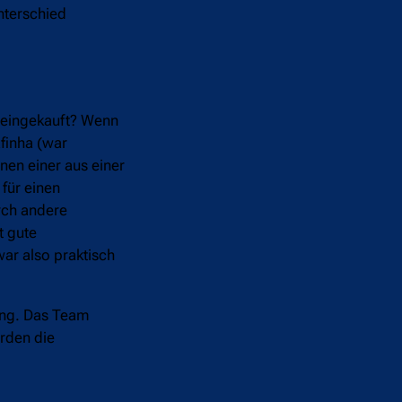
Unterschied
l eingekauft? Wenn
finha (war
en einer aus einer
für einen
rch andere
t gute
war also praktisch
tung. Das Team
urden die