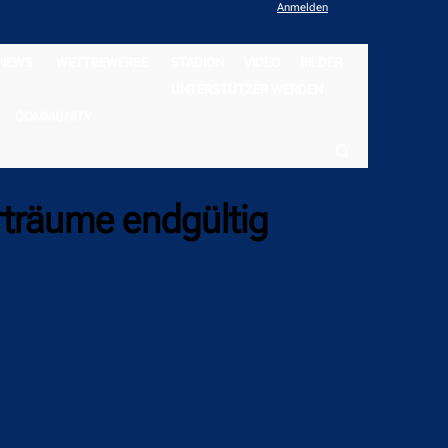
Anmelden
NEWS
WETTBEWERBE
STADION
VIDEO
BILDER
UNTERSTÜTZER WERDEN
COMMUNITY
rträume endgültig