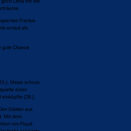
lich Celta mit der
terträume.
sperrten Frenkie
te erneut als
e gute Chance
15.), Messi schoss
spielte einen
 einköpfte (28.).
 Den Gästen aus
t. Mit dem
sition von Piqué
 Deutsche reagierte