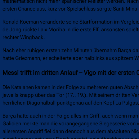
mathematisch nicht mehr spanischer Meister werden. Nach 
ersten Chance aus, kurz vor Spielschluss sorgte Santi Mina
Ronald Koeman veränderte seine Startformation im Vergleic
de Jong rückte Ilaix Moriba in die erste Elf, ansonsten spi
rechter Wingback.
Nach eher ruhigen ersten zehn Minuten übernahm Barça das
hatte Griezmann, er scheiterte aber halblinks aus spitzem W
Messi trifft im dritten Anlauf – Vigo mit der ersten
Die Katalanen kamen in der Folge zu mehreren guten Abschl
jeweils knapp über das Tor (17., 19.). Mit seinem dritten Ve
herrlichen Diagonalball punktgenau auf den Kopf La Pulgas,
Barça hatte auch in der Folge alles im Griff, auch wenn ma
Galicien merkte man die vorangegangene Siegesserie von vier
allerersten Angriff fiel dann dennoch aus dem absoluten Nic
nicht konsequent unter Druck gesetzt, sein Abschluss aus g