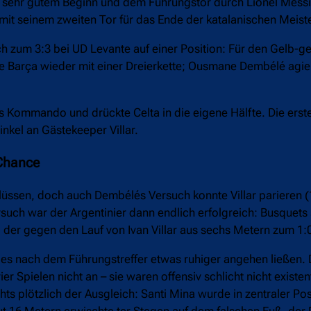
sehr gutem Beginn und dem Führungstor durch Lionel Messi g
 mit seinem zweiten Tor für das Ende der katalanischen Meis
h zum 3:3 bei UD Levante auf einer Position: Für den Gelb-ge
elte Barça wieder mit einer Dreierkette; Ousmane Dembélé agier
 Kommando und drückte Celta in die eigene Hälfte. Die erst
inkel an Gästekeeper Villar.
 Chance
üssen, doch auch Dembélés Versuch konnte Villar parieren (
rsuch war der Argentinier dann endlich erfolgreich: Busquets 
 der gegen den Lauf von Ivan Villar aus sechs Metern zum 1:0
n es nach dem Führungstreffer etwas ruhiger angehen ließen.
 Spielen nicht an – sie waren offensiv schlicht nicht existen
hts plötzlich der Ausgleich: Santi Mina wurde in zentraler Po
ut 16 Metern erwischte ter Stegen auf dem falschen Fuß, der