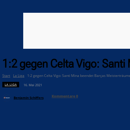
1:2 gegen Celta Vigo: Santi
Start
La Liga
1:2 gegen Celta Vigo: Santi Mina beendet Barças Meisterträume
LA LIGA
16. Mai 2021
Kommentare
0
Benjamin Schiffers