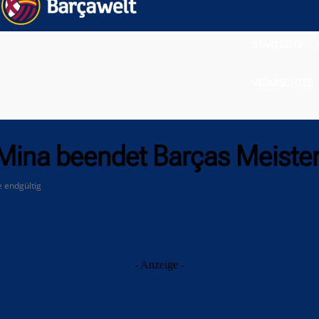
STARTSEITE
VERMISCHTES
 Mina beendet Barças Meiste
 endgültig
- Anzeige -