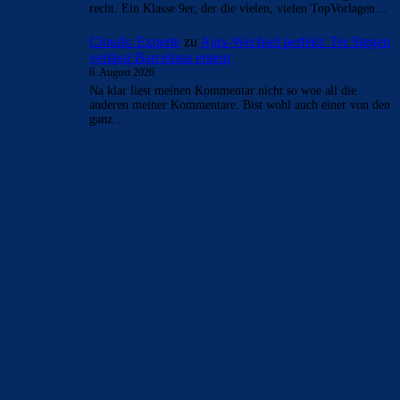
recht. Ein Klasse 9er, der die vielen, vielen TopVorlagen…
Clouds: Experte
zu
Ajax-Wechsel perfekt: Ter Stegen
verlässt Barcelona erneut
6. August 2026
Na klar liest meinen Kommentar nicht so woe all die
anderen meiner Kommentare. Bist wohl auch einer von den
ganz…
BILDERGALERIEN
Barça zurück im Camp Nou: Der große Comeback-Tag in Bildern
22. November 2025
Heim und auswärts: Das sollen die Trikots von Barça für die Saison
2025/26 sein
6. Januar 2025
WEITERE KATEGORIEN
News
4691
xTop News
4116
La Liga
3264