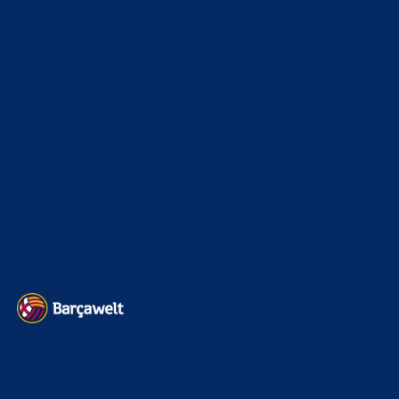
Champions League
1112
Interview & PK
888
Sonstiges
675
Kader
626
Transfermarkt
599
Impressum
Datenschutz
Kontakt