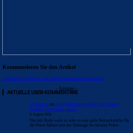
Kommentieren Sie den Artikel
Loggen Sie sich ein, um einen Kommentar abzugeben
- Anzeige -
AKTUELLE USER-KOMMENTARE
el_tiburon
zu
Ajax-Wechsel perfekt: Ter Stegen
verlässt Barcelona erneut
6. August 2026
Das mit Rodri wäre so oder so eine geile Retourkutsche für
die Perez Aktion und der Sabotage im Alvarez Poker.…