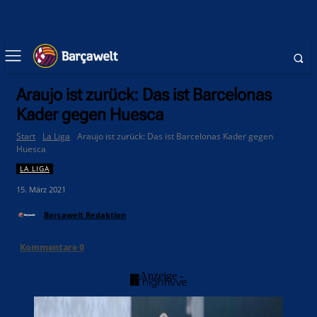
Araujo ist zurück: Das ist Barcelonas
Kader gegen Huesca
Start
La Liga
Araujo ist zurück: Das ist Barcelonas Kader gegen
Huesca
LA LIGA
15. März 2021
Barçawelt Redaktion
Kommentare
0
- Anzeige -