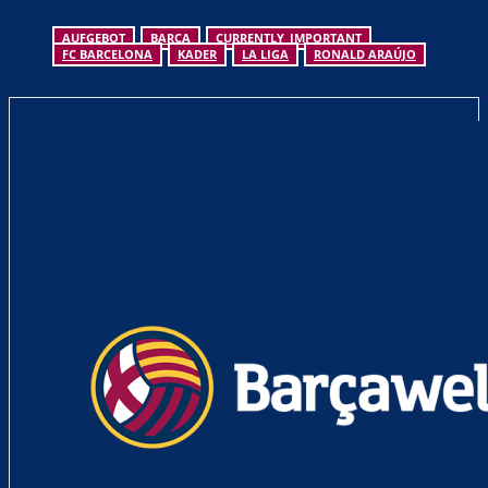
AUFGEBOT
BARCA
CURRENTLY_IMPORTANT
FC BARCELONA
KADER
LA LIGA
RONALD ARAÚJO