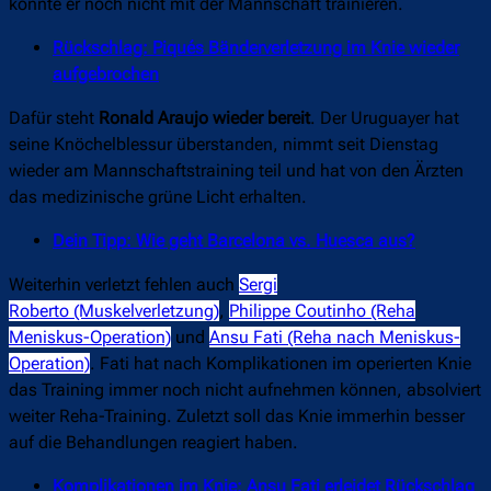
konnte er noch nicht mit der Mannschaft trainieren.
Rückschlag: Piqués Bänderverletzung im Knie wieder
aufgebrochen
Dafür steht
Ronald Araujo wieder bereit
. Der Uruguayer hat
seine Knöchelblessur überstanden, nimmt seit Dienstag
wieder am Mannschaftstraining teil und hat von den Ärzten
das medizinische grüne Licht erhalten.
Dein Tipp: Wie geht Barcelona vs. Huesca aus?
Weiterhin verletzt fehlen auch
Sergi
Roberto (Muskelverletzung)
,
Philippe Coutinho (Reha
Meniskus-Operation)
und
Ansu Fati (Reha nach Meniskus-
Operation)
. Fati hat nach Komplikationen im operierten Knie
das Training immer noch nicht aufnehmen können, absolviert
weiter Reha-Training. Zuletzt soll das Knie immerhin besser
auf die Behandlungen reagiert haben.
Komplikationen im Knie: Ansu Fati erleidet Rückschlag