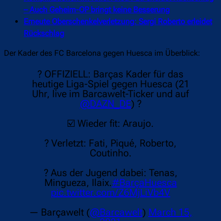
– Auch Geheim-OP bringt keine Besserung
Erneute Oberschenkelverletzung: Sergi Roberto erleidet
Rückschlag
Der Kader des FC Barcelona gegen Huesca im Überblick:
? OFFIZIELL: Barças Kader für das
heutige Liga-Spiel gegen Huesca (21
Uhr, live im Barcawelt-Ticker und auf
@DAZN_DE
) ?
☑️ Wieder fit: Araujo.
? Verletzt: Fati, Piqué, Roberto,
Coutinho.
? Aus der Jugend dabei: Tenas,
Mingueza, Ilaix.
#BarçaHuesca
pic.twitter.com/Z6MjLiVb4V
— Barçawelt (
@Barcawelt
)
March 15,