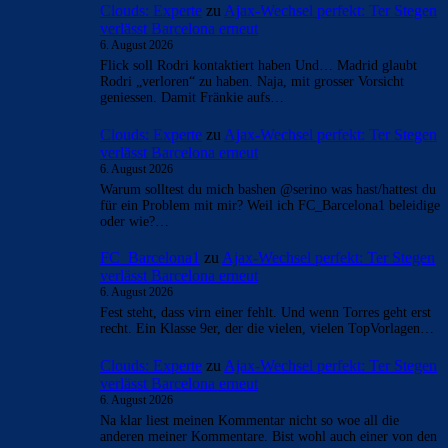
Clouds: Experte
zu
Ajax-Wechsel perfekt: Ter Stegen
verlässt Barcelona erneut
6. August 2026
Flick soll Rodri kontaktiert haben Und… Madrid glaubt
Rodri „verloren“ zu haben. Naja, mit grosser Vorsicht
geniessen. Damit Fränkie aufs…
Clouds: Experte
zu
Ajax-Wechsel perfekt: Ter Stegen
verlässt Barcelona erneut
6. August 2026
Warum solltest du mich bashen @serino was hast/hattest du
für ein Problem mit mir? Weil ich FC_Barcelona1 beleidige
oder wie?…
FC_Barcelona1
zu
Ajax-Wechsel perfekt: Ter Stegen
verlässt Barcelona erneut
6. August 2026
Fest steht, dass virn einer fehlt. Und wenn Torres geht erst
recht. Ein Klasse 9er, der die vielen, vielen TopVorlagen…
Clouds: Experte
zu
Ajax-Wechsel perfekt: Ter Stegen
verlässt Barcelona erneut
6. August 2026
Na klar liest meinen Kommentar nicht so woe all die
anderen meiner Kommentare. Bist wohl auch einer von den