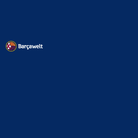
22. November 2025
Heim und auswärts: Das sollen die Trikots von Barça für die Saison
2025/26 sein
6. Januar 2025
WEITERE KATEGORIEN
News
4697
xTop News
4124
La Liga
3264
Champions League
1112
Interview & PK
888
Sonstiges
675
Kader
626
Transfermarkt
605
Impressum
Datenschutz