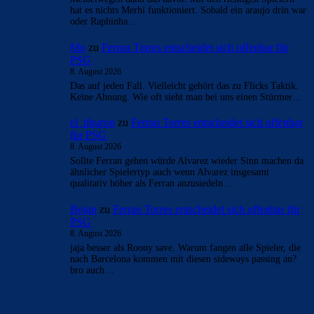
- Anzeige -
AKTUELLE USER-KOMMENTARE
Bojan
zu
Ferran Torres entscheidet sich offenbar für
PSG
9. August 2026
fragen wir FC_Barsi1 damit er uns wieder mit seinem
Ballwissen erleuchten kann! Der wird aber schon im Bett
sein und…
Mo
zu
Ferran Torres entscheidet sich offenbar für
PSG
8. August 2026
Meinetwegen dann das davor. Mit den richtigen Spielern
hat es nichts Merhi funktioniert. Sobald ein araujo drin war
oder Raphinha…
Mo
zu
Ferran Torres entscheidet sich offenbar für