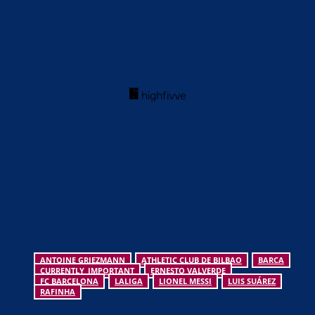
ANTOINE GRIEZMANN
ATHLETIC CLUB DE BILBAO
BARCA
CURRENTLY_IMPORTANT
ERNESTO VALVERDE
FC BARCELONA
LALIGA
LIONEL MESSI
LUIS SUÁREZ
RAFINHA