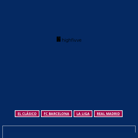
Übertragung zum Clásico: Real Madrid
– FC Barcelona im TV und Livestream
- Anzeige -