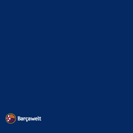
Heim und auswärts: Das sollen die Trikots von Barça für die Saison
2025/26 sein
6. Januar 2025
WEITERE KATEGORIEN
News
4694
xTop News
4119
La Liga
3264
Champions League
1112
Interview & PK
888
Sonstiges
675
Kader
626
Transfermarkt
602
Impressum
Datenschutz