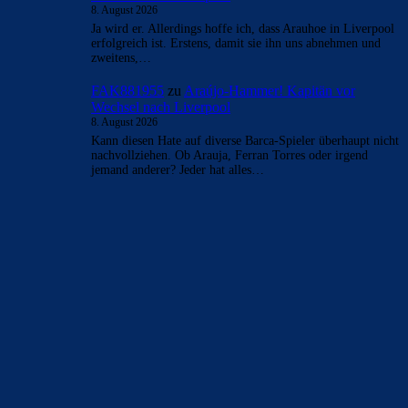
Diese Fehler wurden zum größten Teil von Bartumeu
gemacht. 1,3 Mrd. Schulden muss man erst mal
zusammenbringen. Laporta hat uns…
CulersTony
zu
Araújo-Hammer! Kapitän vor
Wechsel nach Liverpool
8. August 2026
Ja wird er. Allerdings hoffe ich, dass Arauhoe in Liverpool
erfolgreich ist. Erstens, damit sie ihn uns abnehmen und
zweitens,…
FAK881955
zu
Araújo-Hammer! Kapitän vor
Wechsel nach Liverpool
8. August 2026
Kann diesen Hate auf diverse Barca-Spieler überhaupt nicht
nachvollziehen. Ob Arauja, Ferran Torres oder irgend
jemand anderer? Jeder hat alles…
BILDERGALERIEN
Barça zurück im Camp Nou: Der große Comeback-Tag in Bildern
22. November 2025