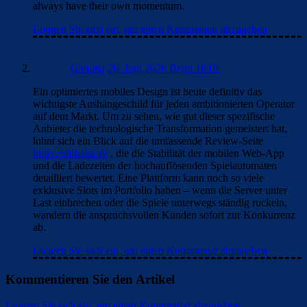
Thuydung223@
19. März 2026 Beim 8:10
Don’t underestimate Barcelona – matches like
geometry dash
always have their own momentum.
Loggen Sie sich ein, um einen Kommentar abzugeben
Gahaka
26. Juni 2026 Beim 10:01
Ein optimiertes mobiles Design ist heute definitiv das
wichtigste Aushängeschild für jeden ambitionierten Operator
auf dem Markt. Um zu sehen, wie gut dieser spezifische
Anbieter die technologische Transformation gemeistert hat,
lohnt sich ein Blick auf die umfassende Review-Seite
https://shikaka.at/
, die die Stabilität der mobilen Web-App
und die Ladezeiten der hochauflösenden Spielautomaten
detailliert bewertet. Eine Plattform kann noch so viele
exklusive Slots im Portfolio haben – wenn die Server unter
Last einbrechen oder die Spiele unterwegs ständig ruckeln,
wandern die anspruchsvollen Kunden sofort zur Konkurrenz
ab.