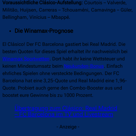
beispielsweise Franco Mastantuono starten lässt und
überraschend einen Top-Star draußen lässt – sei es
Camavainga oder sogar Güler.
Voraussichtliche Clásico-Aufstellung:
Courtois – Valverde,
Militão, Huijsen, Carreras – Tchouaméni, Camavinga – Güler,
Bellingham, Vinícius – Mbappé.
Die Winamax-Prognose
El Clásico! Der FC Barcelona gastiert bei Real Madrid. Die
besten Quoten für dieses Spiel erhaltet ihr nachweislich bei
Winamax Sportwetten
. Dort habt ihr keine Wettsteuer und
keinen Mindestumsatz beim
Neukunden-Bonus
. Einfach
ehrliches Spielen ohne versteckte Bedingungen. Der FC
Barcelona hat eine 3,25-Quote und Real Madrid eine 1,96-
Quote. Probiert auch gerne den Combo-Booster aus und
boostet eure Gewinne bis zu 1000 Prozent.