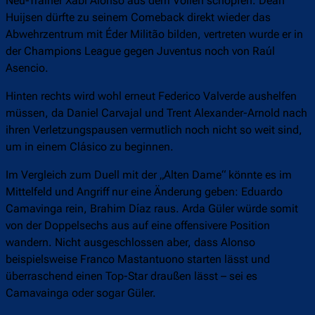
Real Madrid
Bei Real sind verletzungsbedingt einzig die Innenverteidiger
Antonio Rüdiger und David Alaba außen vor, ansonsten kann
Neu-Trainer Xabi Alonso aus dem Vollen schöpfen. Dean
Huijsen dürfte zu seinem Comeback direkt wieder das
Abwehrzentrum mit Éder Militão bilden, vertreten wurde er in
der Champions League gegen Juventus noch von Raúl
Asencio.
Hinten rechts wird wohl erneut Federico Valverde aushelfen
müssen, da Daniel Carvajal und Trent Alexander-Arnold nach
ihren Verletzungspausen vermutlich noch nicht so weit sind,
um in einem Clásico zu beginnen.
Im Vergleich zum Duell mit der „Alten Dame“ könnte es im
Mittelfeld und Angriff nur eine Änderung geben: Eduardo
Camavinga rein, Brahim Díaz raus. Arda Güler würde somit
von der Doppelsechs aus auf eine offensivere Position
wandern. Nicht ausgeschlossen aber, dass Alonso