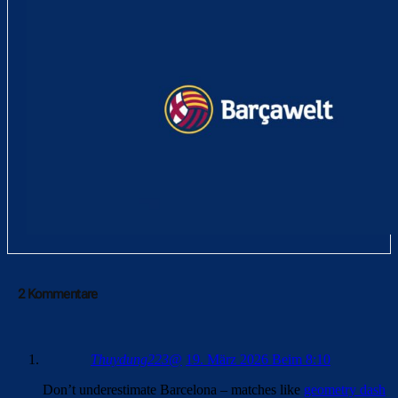
EL CLÁSICO
FC BARCELONA
LA LIGA
REAL MADRID
2 Kommentare