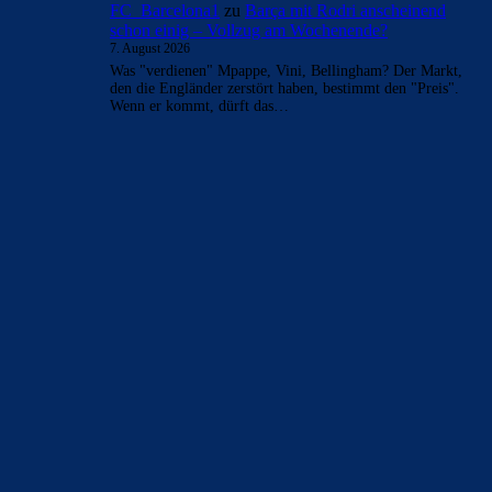
Alma-03
zu
Barça mit Rodri anscheinend schon einig
– Vollzug am Wochenende?
7. August 2026
Nein das verdient Vini nicht und wenn wäre das genau so
krank. Mbappe ist der Großverdiener in Madrid mit
ebenfalls…
blackmonlan
zu
Spielerkritik | FC Barcelona verliert
erneut den Clásico
7. August 2026
From casual platforming adventures to levels that test your
reflexes,Platform Games offers plenty of games to choose
from.
FC_Barcelona1
zu
Rodri gibt Real einen Korb –
Barcelona übernimmt Pole Position
7. August 2026
Rodri ist kein Luxus. Rodri hebt uns auf eine neue Ebene.
Torres wird bleiben jetzt. Für mich okay. Vielleicht gibt…
FC_Barcelona1
zu
Barça mit Rodri anscheinend
schon einig – Vollzug am Wochenende?
7. August 2026
Was "verdienen" Mpappe, Vini, Bellingham? Der Markt,