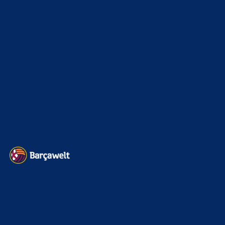
den die Engländer zerstört haben, bestimmt den "Preis".
Wenn er kommt, dürft das…
BILDERGALERIEN
Barça zurück im Camp Nou: Der große Comeback-Tag in Bildern
22. November 2025
Heim und auswärts: Das sollen die Trikots von Barça für die Saison
2025/26 sein
6. Januar 2025
WEITERE KATEGORIEN
News
4693
xTop News
4118
La Liga
3264
Champions League
1112
Interview & PK
888
Sonstiges
675
Kader
626