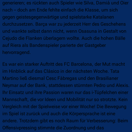
generieren; es rückten auch Spieler wie Silva, Damiá und Oier
nach – doch am Ende fehlte einfach die Klasse, um sich
gegen geistesgegenwärtige und spielstarke Katalanen
durchzusetzen. Barça war zu jederzeit Herr des Geschehens
und wankte selbst dann nicht, wenn Osasuna in Gestalt von
Cejudo die Flanken überlagern wollte. Auch die hohen Bälle
auf Riera als Bandenspieler parierte der Gastgeber
hervorragend.
Es war ein starker Auftritt des FC Barcelona, der Mut macht
im Hinblick auf das Clásico in der nächsten Woche. Tata
Martino ließ diesmal Cesc Fàbregas und den Brasilianer
Neymar auf der Bank, stattdessen stürmten Pedro und Alexis.
Ihr Einsatz und ihre Passion waren nur das i-Tüpfelchen einer
Mannschaft, die vor Ideen und Mobilität nur so strotzte. Kein
Vergleich mit der Spielweise vor einer Woche! Die Bewegung
im Spiel ist zurück und auch die Körpersprache ist eine
andere. Trotzdem gibt es noch Raum für Verbesserung: Beim
Offensivpressing stimmte die Zuordnung und das