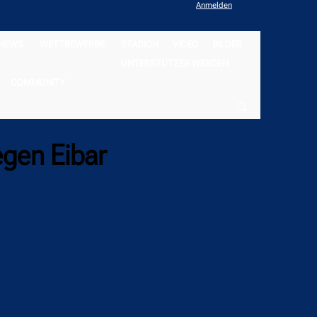
Anmelden
NEWS
WETTBEWERBE
STADION
VIDEO
BILDER
UNTERSTÜTZER WERDEN
COMMUNITY
egen Eibar