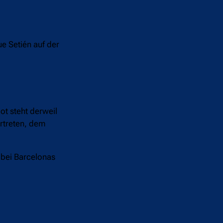
e Setién auf der
ot steht derweil
ertreten, dem
 bei Barcelonas