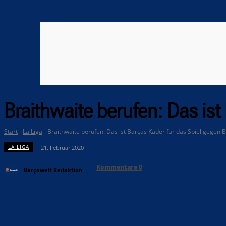
Braithwaite berufen: Das ist
Start
La Liga
Braithwaite berufen: Das ist Barças Kader für das Spiel gegen E
LA LIGA
21. Februar 2020
Kommentare
0
Barçawelt Redaktion