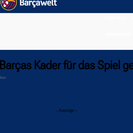
STARTSEITE
VERMISCHTES
 Barças Kader für das Spiel g
ibar
- Anzeige -