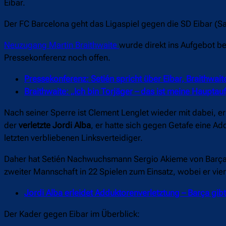
Eibar.
Der FC Barcelona geht das Ligaspiel gegen die SD Eibar (S
Neuzugang Martin Braithwaite
wurde direkt ins Aufgebot be
Pressekonferenz noch offen.
Pressekonferenz: Setién spricht über Eibar, Braithwa
Braithwaite: „Ich bin Torjäger – das ist meine Haupta
Nach seiner Sperre ist Clement Lenglet wieder mit dabei, e
der
verletzte Jordi Alba
, er hatte sich gegen Getafe eine A
letzten verbliebenen Linksverteidiger.
Daher hat Setién Nachwuchsmann Sergio Akieme von Barça B
zweiter Mannschaft in 22 Spielen zum Einsatz, wobei er vi
Jordi Alba erleidet Adduktorenverletztung – Barça gibt
Der Kader gegen Eibar im Überblick: