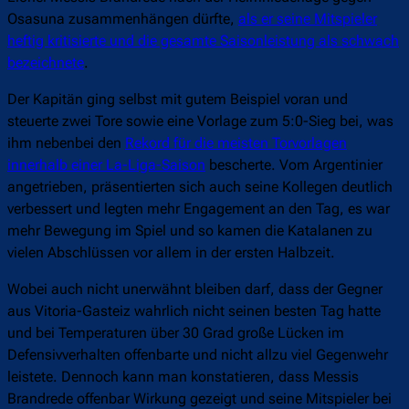
Osasuna zusammenhängen dürfte,
als er seine Mitspieler
heftig kritisierte und die gesamte Saisonleistung als schwach
bezeichnete
.
Der Kapitän ging selbst mit gutem Beispiel voran und
steuerte zwei Tore sowie eine Vorlage zum 5:0-Sieg bei, was
ihm nebenbei den
Rekord für die meisten Torvorlagen
innerhalb einer La-Liga-Saison
bescherte. Vom Argentinier
angetrieben, präsentierten sich auch seine Kollegen deutlich
verbessert und legten mehr Engagement an den Tag, es war
mehr Bewegung im Spiel und so kamen die Katalanen zu
vielen Abschlüssen vor allem in der ersten Halbzeit.
Wobei auch nicht unerwähnt bleiben darf, dass der Gegner
aus Vitoria-Gasteiz wahrlich nicht seinen besten Tag hatte
und bei Temperaturen über 30 Grad große Lücken im
Defensivverhalten offenbarte und nicht allzu viel Gegenwehr
leistete. Dennoch kann man konstatieren, dass Messis
Brandrede offenbar Wirkung gezeigt und seine Mitspieler bei