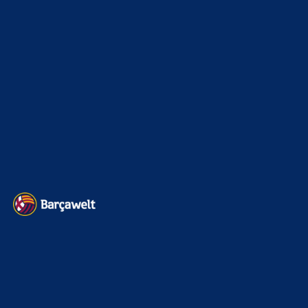
Interview & PK
888
Sonstiges
675
Kader
626
Transfermarkt
603
Impressum
Datenschutz
Kontakt