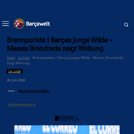
Brennpunkte | Barças junge Wilde –
Messis Brandrede zeigt Wirkung
Start
La Liga
Brennpunkte | Barças junge Wilde - Messis Brandrede
zeigt Wirkung
LA LIGA
20. Juli 2020
Benjamin Schiffers
Kommentare
0
- Anzeige -