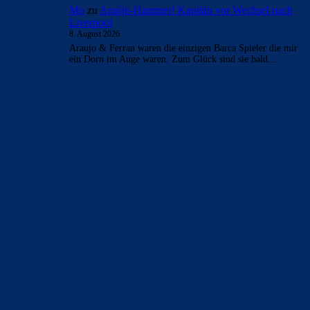
Mo
zu
Araújo-Hammer! Kapitän vor Wechsel nach
Liverpool
8. August 2026
Araujo & Ferran waren die einzigen Barca Spieler die mir
ein Dorn im Auge waren. Zum Glück sind sie bald…
BILDERGALERIEN
Barça zurück im Camp Nou: Der große Comeback-Tag in Bildern
22. November 2025
Heim und auswärts: Das sollen die Trikots von Barça für die Saison
2025/26 sein
6. Januar 2025
WEITERE KATEGORIEN
News
4695
xTop News
4121
La Liga
3264
Champions League
1112