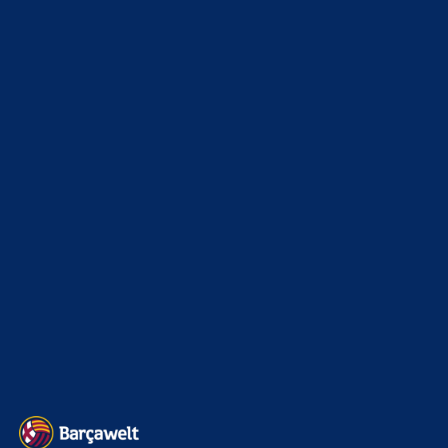
WEITERE KATEGORIEN
News
4697
xTop News
4124
La Liga
3264
Champions League
1112
Interview & PK
888
Sonstiges
675
Kader
626
Transfermarkt
605
Impressum
Datenschutz
Kontakt