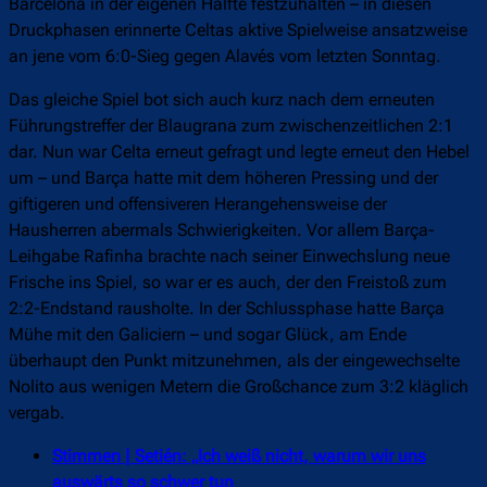
Barcelona in der eigenen Hälfte festzuhalten – in diesen
Druckphasen erinnerte Celtas aktive Spielweise ansatzweise
an jene vom 6:0-Sieg gegen Alavés vom letzten Sonntag.
Das gleiche Spiel bot sich auch kurz nach dem erneuten
Führungstreffer der Blaugrana zum zwischenzeitlichen 2:1
dar. Nun war Celta erneut gefragt und legte erneut den Hebel
um – und Barça hatte mit dem höheren Pressing und der
giftigeren und offensiveren Herangehensweise der
Hausherren abermals Schwierigkeiten. Vor allem Barça-
Leihgabe Rafinha brachte nach seiner Einwechslung neue
Frische ins Spiel, so war er es auch, der den Freistoß zum
2:2-Endstand rausholte. In der Schlussphase hatte Barça
Mühe mit den Galiciern – und sogar Glück, am Ende
überhaupt den Punkt mitzunehmen, als der eingewechselte
Nolito aus wenigen Metern die Großchance zum 3:2 kläglich
vergab.
Stimmen | Setién: „Ich weiß nicht, warum wir uns
auswärts so schwer tun