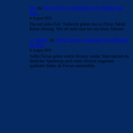
Mo
zu
Ferran Torres entscheidet sich offenbar für
PSG
8. August 2026
Das auf jeden Fall. Vielleicht gehört das zu Flicks Taktik.
Keine Ahnung. Wie oft sieht man bei uns einen Stürmer…
el_tiburon
zu
Ferran Torres entscheidet sich offenbar
für PSG
8. August 2026
Sollte Ferran gehen würde Alvarez wieder Sinn machen da
ähnlicher Spielertyp auch wenn Alvarez insgesamt
qualitativ höher als Ferran anzusiedeln…
BILDERGALERIEN
Barça zurück im Camp Nou: Der große Comeback-Tag in Bildern
22. November 2025
Heim und auswärts: Das sollen die Trikots von Barça für die Saison
2025/26 sein
6. Januar 2025