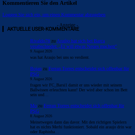
Kommentieren Sie den Artikel
Loggen Sie sich ein, um einen Kommentar abzugeben
- Anzeige -
AKTUELLE USER-KOMMENTARE
Rivaldo78
zu
Araújo hat sich bei Barça
verabschiedet: „Er will etwas Neues machen“
9. August 2026
was hat Araujo bei uns so verdient.
Bojan
zu
Ferran Torres entscheidet sich offenbar für
PSG
9. August 2026
fragen wir FC_Barsi1 damit er uns wieder mit seinem
Ballwissen erleuchten kann! Der wird aber schon im Bett
sein und…
Mo
zu
Ferran Torres entscheidet sich offenbar für
PSG
8. August 2026
Meinetwegen dann das davor. Mit den richtigen Spielern
hat es nichts Merhi funktioniert. Sobald ein araujo drin war
oder Raphinha…