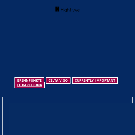
BRENNPUNKTE
CELTA VIGO
CURRENTLY_IMPORTANT
FC BARCELONA