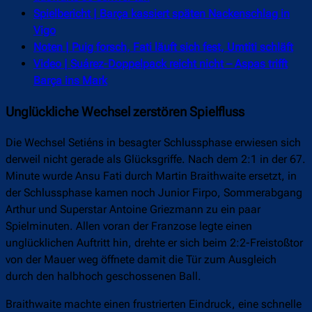
Spielbericht | Barça kassiert späten Nackenschlag in
Vigo
Noten | Puig forsch, Fati läuft sich fest, Umtiti schläft
Video | Suárez-Doppelpack reicht nicht – Aspas trifft
Barça ins Mark
Unglückliche Wechsel zerstören Spielfluss
Die Wechsel Setiéns in besagter Schlussphase erwiesen sich
derweil nicht gerade als Glücksgriffe. Nach dem 2:1 in der 67.
Minute wurde Ansu Fati durch Martin Braithwaite ersetzt, in
der Schlussphase kamen noch Junior Firpo, Sommerabgang
Arthur und Superstar Antoine Griezmann zu ein paar
Spielminuten. Allen voran der Franzose legte einen
unglücklichen Auftritt hin, drehte er sich beim 2:2-Freistoßtor
von der Mauer weg öffnete damit die Tür zum Ausgleich
durch den halbhoch geschossenen Ball.
Braithwaite machte einen frustrierten Eindruck, eine schnelle