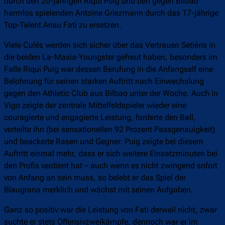
durch den 20-jährigen Riqui Puig und den gegen Bilbao
harmlos spielenden Antoine Griezmann durch das 17-jährige
Top-Talent Ansu Fati zu ersetzen.
Viele Culés werden sich sicher über das Vertrauen Setiéns in
die beiden La-Masia-Youngster gefreut haben, besonders im
Falle Riqui Puig war dessen Berufung in die Anfangself eine
Belohnung für seinen starken Auftritt nach Einwechslung
gegen den Athletic Club aus Bilbao unter der Woche. Auch in
Vigo zeigte der zentrale Mittelfeldspieler wieder eine
couragierte und engagierte Leistung, forderte den Ball,
verteilte ihn (bei sensationellen 92 Prozent Passgenauigkeit)
und beackerte Rasen und Gegner. Puig zeigte bei diesem
Auftritt einmal mehr, dass er sich weitere Einsatzminuten bei
den Profis verdient hat – auch wenn es nicht zwingend sofort
von Anfang an sein muss, so belebt er das Spiel der
Blaugrana merklich und wächst mit seinen Aufgaben.
Ganz so positiv war die Leistung von Fati derweil nicht, zwar
suchte er stets Offensivzweikämpfe, dennoch war er im