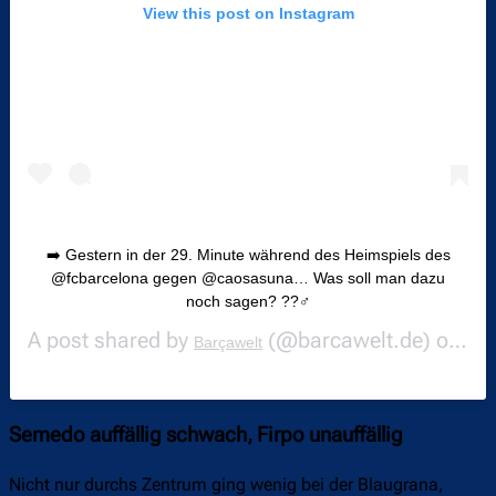
View this post on Instagram
➡️ Gestern in der 29. Minute während des Heimspiels des
@fcbarcelona gegen @caosasuna… Was soll man dazu
noch sagen? ??‍♂️
A post shared by
(@barcawelt.de) on
Barçawelt
Jul
Semedo auffällig schwach, Firpo unauffällig
Nicht nur durchs Zentrum ging wenig bei der Blaugrana,