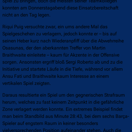
Spiel zu bringen, doch die meisten seiner Teamkollegen
konnten am Donnerstagabend diese Einsatzbereitschaft
nicht an den Tag legen.
Riqui Puig versuchte zwar, ein ums andere Mal das
Spielgeschehen zu verlagern, jedoch konnte er – bis auf
seinen Heber kurz nach Wiederanpfiff über die Abwehrreihe
Osasunas, der den aberkannten Treffer von Martin
Braithwaite einleitete – kaum für Akzente in der Offensive
sorgen. Ansonsten ergriff bloß Sergi Roberto ab und zu die
Initiative und startete Läufe in die Tiefe, während vor allem
Ansu Fati und Braithwaite kaum Interesse an einem
vertikalen Spiel zeigten.
Daraus resultierte ein Spiel um den gegnerischen Strafraum
herum, welches zu fast keinem Zeitpunkt in die gefährliche
Zone verlagert werden konnte. Ein extremes Beispiel findet
man beim Standbild aus Minute 28:43, bei dem sechs Barça-
Spieler auf engstem Raum in keiner besonders
vielversprechenden Position aufeinander stehen. Auch die