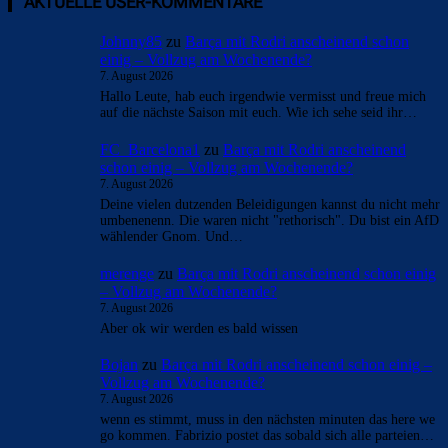
AKTUELLE USER-KOMMENTARE
Johnny85
zu
Barça mit Rodri anscheinend schon
einig – Vollzug am Wochenende?
7. August 2026
Hallo Leute, hab euch irgendwie vermisst und freue mich
auf die nächste Saison mit euch. Wie ich sehe seid ihr…
FC_Barcelona1
zu
Barça mit Rodri anscheinend
schon einig – Vollzug am Wochenende?
7. August 2026
Deine vielen dutzenden Beleidigungen kannst du nicht mehr
umbenenenn. Die waren nicht "rethorisch". Du bist ein AfD
wählender Gnom. Und…
merenge
zu
Barça mit Rodri anscheinend schon einig
– Vollzug am Wochenende?
7. August 2026
Aber ok wir werden es bald wissen
Bojan
zu
Barça mit Rodri anscheinend schon einig –
Vollzug am Wochenende?
7. August 2026
wenn es stimmt, muss in den nächsten minuten das here we
go kommen. Fabrizio postet das sobald sich alle parteien…