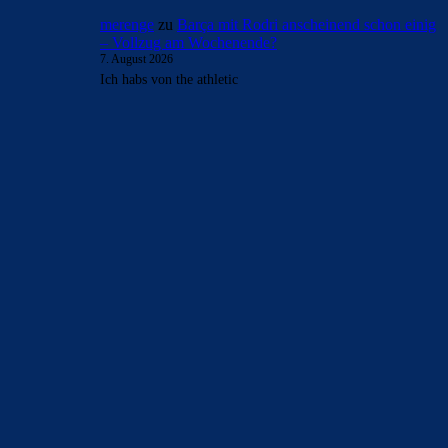
merenge
zu
Barça mit Rodri anscheinend schon einig
– Vollzug am Wochenende?
7. August 2026
Ich habs von the athletic
BILDERGALERIEN
Barça zurück im Camp Nou: Der große Comeback-Tag in Bildern
22. November 2025
Heim und auswärts: Das sollen die Trikots von Barça für die Saison
2025/26 sein
6. Januar 2025
WEITERE KATEGORIEN
News
4693
xTop News
4118
La Liga
3264
Champions League
1112
Interview & PK
888