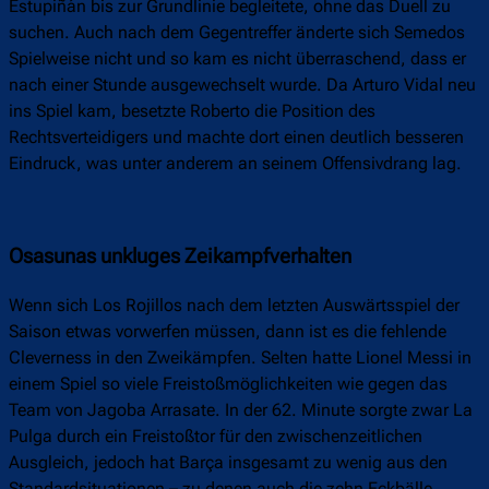
Estupiñán bis zur Grundlinie begleitete, ohne das Duell zu
suchen. Auch nach dem Gegentreffer änderte sich Semedos
Spielweise nicht und so kam es nicht überraschend, dass er
nach einer Stunde ausgewechselt wurde. Da Arturo Vidal neu
ins Spiel kam, besetzte Roberto die Position des
Rechtsverteidigers und machte dort einen deutlich besseren
Eindruck, was unter anderem an seinem Offensivdrang lag.
Osasunas unkluges Zeikampfverhalten
Wenn sich Los Rojillos nach dem letzten Auswärtsspiel der
Saison etwas vorwerfen müssen, dann ist es die fehlende
Cleverness in den Zweikämpfen. Selten hatte Lionel Messi in
einem Spiel so viele Freistoßmöglichkeiten wie gegen das
Team von Jagoba Arrasate. In der 62. Minute sorgte zwar La
Pulga durch ein Freistoßtor für den zwischenzeitlichen
Ausgleich, jedoch hat Barça insgesamt zu wenig aus den
Standardsituationen – zu denen auch die zehn Eckbälle