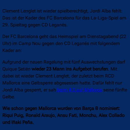
Clement Lenglet ist wieder spielberechtigt, Jordi Alba fehlt:
Das ist der Kader des FC Barcelona für das La-Liga-Spiel am
29. Spieltag gegen CD Leganés.
Der FC Barcelona geht das Heimspiel am Dienstagabend (22
Uhr) im Camp Nou gegen den CD Leganés mit folgendem
Kader an:
Aufgrund der neuen Regelung mit fünf Auswechslungen darf
Quique Setién
wieder 23 Mann ins Aufgebot berufen
. Mit
dabei ist wieder Clement Lenglet, der zuletzt beim RCD
Mallorca eine Gelbsperre abgesessen hatte. Dafür fehlt nur
Jordi Alba gesperrt, er sah
beim 4:0 auf Mallorca
seine fünfte
Gelbe.
Wie schon gegen Mallorca w
urden von Barça B nominiert:
Riqui Puig, Ronald Araujo, Ansu Fati, Monchu, Alex Collado
und Iñaki Peña.