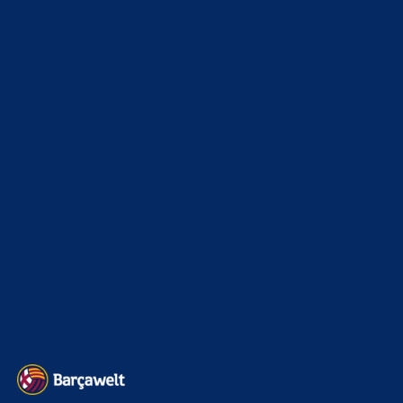
News
4697
xTop News
4124
La Liga
3264
Champions League
1112
Interview & PK
888
Sonstiges
675
Kader
626
Transfermarkt
605
Impressum
Datenschutz
Kontakt