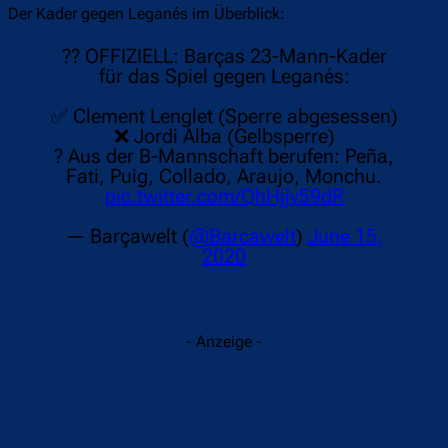
Der Kader gegen Leganés im Überblick:
?? OFFIZIELL: Barças 23-Mann-Kader
für das Spiel gegen Leganés:
✅ Clement Lenglet (Sperre abgesessen)
❌ Jordi Alba (Gelbsperre)
? Aus der B-Mannschaft berufen: Peña,
Fati, Puig, Collado, Araujo, Monchu.
pic.twitter.com/QhHjjv59dR
— Barçawelt (
@Barcawelt
)
June 15,
2020
- Anzeige -