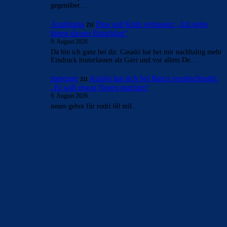
gegenüber…
Azulgrana
zu
Duo soll Klub verlassen: „Ich gebe
ihnen diesen Ratschlag“
9. August 2026
Da bin ich ganz bei dir. Casadó hat bei mir nachhaltig mehr
Eindruck hinterlassen als Gavi und vor allem De…
merenge
zu
Araújo hat sich bei Barça verabschiedet:
„Er will etwas Neues machen“
9. August 2026
neues gebot für rodri 60 mil.
BILDERGALERIEN
Barça zurück im Camp Nou: Der große Comeback-Tag in Bildern
22. November 2025
Heim und auswärts: Das sollen die Trikots von Barça für die Saison
2025/26 sein
6. Januar 2025
WEITERE KATEGORIEN