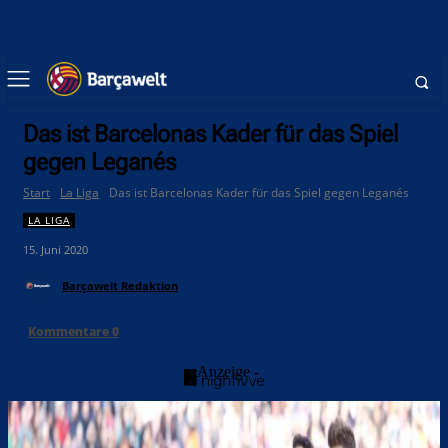
Das ist Barcelonas Kader für das Spiel
gegen Leganés
Start
La Liga
Das ist Barcelonas Kader für das Spiel gegen Leganés
LA LIGA
15. Juni 2020
Barçawelt Redaktion
Kommentare
0
- Anzeige -