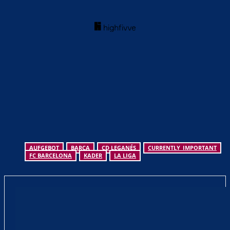
AUFGEBOT
BARCA
CD LEGANÉS
CURRENTLY_IMPORTANT
FC BARCELONA
KADER
LA LIGA