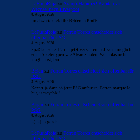
LaFuriaRoja
zu
Araújo-Hammer! Kapitän vor
Wechsel nach Liverpool
8. August 2026
Im abwarten seid ihr Beiden ja Profis.
LaFuriaRoja
zu
Ferran Torres entscheidet sich
offenbar für PSG
8. August 2026
Spaß bei seite. Ferran jetzt verkaufen und wenn möglich
einen Spielertypen wie Alvarez holen. Wenn das nicht
möglich ist, bin…
Bojan
zu
Ferran Torres entscheidet sich offenbar für
PSG
8. August 2026
Kannst ja dann ab jetzt PSG anfeuern, Ferran marque le
but, incroyable !
Bojan
zu
Ferran Torres entscheidet sich offenbar für
PSG
8. August 2026
:-) :-) Legende
LaFuriaRoja
zu
Ferran Torres entscheidet sich
offenbar für PSG