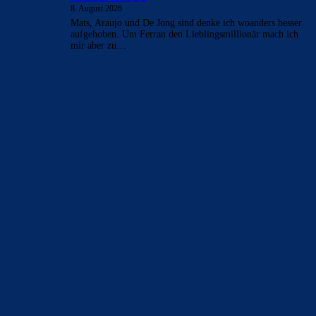
8. August 2026
Mats, Araujo und De Jong sind denke ich woanders besser
aufgehoben. Um Ferran den Lieblingsmillionär mach ich
mir aber zu…
BILDERGALERIEN
Barça zurück im Camp Nou: Der große Comeback-Tag in Bildern
22. November 2025
Heim und auswärts: Das sollen die Trikots von Barça für die Saison
2025/26 sein
6. Januar 2025
WEITERE KATEGORIEN
News
4695
xTop News
4121
La Liga
3264
Champions League
1112
Interview & PK
888