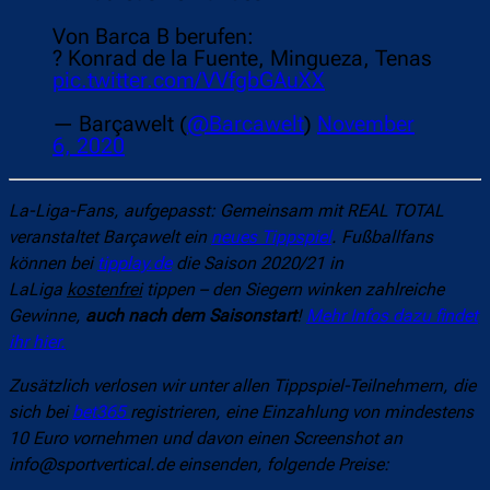
Von Barca B berufen:
? Konrad de la Fuente, Mingueza, Tenas
pic.twitter.com/VVfgbGAuXX
— Barçawelt (
@Barcawelt
)
November
6, 2020
La-Liga-Fans, aufgepasst: Gemeinsam mit REAL TOTAL
veranstaltet Barçawelt ein
neues Tippspiel
. Fußballfans
können bei
tipplay.de
die Saison 2020/21 in
LaLiga
kostenfrei
tippen – den Siegern winken zahlreiche
Gewinne,
auch nach dem Saisonstart
!
Mehr Infos dazu findet
ihr hier.
Zusätzlich verlosen wir unter allen Tippspiel-Teilnehmern, die
sich bei
bet365
registrieren, eine Einzahlung von mindestens
10 Euro vornehmen und davon einen Screenshot an
info@sportvertical.de einsenden, folgende Preise: