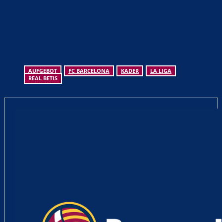
AUFGEBOT
FC BARCELONA
KADER
LA LIGA
REAL BETIS