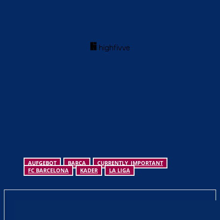
AUFGEBOT
BARCA
CURRENTLY_IMPORTANT
FC BARCELONA
KADER
LA LIGA