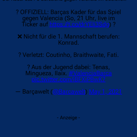
? OFFIZIELL: Barças Kader für das Spiel
gegen Valencia (So, 21 Uhr, live im
Ticker auf
https://t.co/drYEIi3Sdg
) ?
❌ Nicht für die 1. Mannschaft berufen:
Konrad.
? Verletzt: Coutinho, Braithwaite, Fati.
? Aus der Jugend dabei: Tenas,
Mingueza, Ilaix.
#ValenciaBarca
pic.twitter.com/iBFXiPBwK7
— Barçawelt (
@Barcawelt
)
May 1, 2021
- Anzeige -