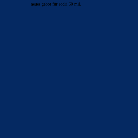
neues gebot für rodri 60 mil.
BILDERGALERIEN
Barça zurück im Camp Nou: Der große Comeback-Tag in Bildern
22. November 2025
Heim und auswärts: Das sollen die Trikots von Barça für die Saison
2025/26 sein
6. Januar 2025
WEITERE KATEGORIEN
News
4697
xTop News
4124
La Liga
3264
Champions League
1112
Interview & PK
888
Sonstiges
675
Kader
626