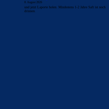
8. August 2026
und jetzt Laporte holen. Mindestens 1-2 Jahre Saft ist noch
drinnen.
BILDERGALERIEN
Barça zurück im Camp Nou: Der große Comeback-Tag in Bildern
22. November 2025
Heim und auswärts: Das sollen die Trikots von Barça für die Saison
2025/26 sein
6. Januar 2025
WEITERE KATEGORIEN
News
4693
xTop News
4118
La Liga
3264
Champions League
1112
Interview & PK
888
Sonstiges
675