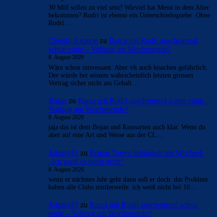
30 Mill sollen zu viel sein? Wieviel hat Messi in dem Alter
bekommen? Rodri ist ebenso ein Unterschiedsspieler. Ohne
Rodri…
Clouds: Experte
zu
Barça mit Rodri anscheinend
schon einig – Vollzug am Wochenende?
8. August 2026
Wäre schon interessant. Aber vlt auch bisschen gefährlich.
Der würde bei seinem wahrscheinlich letzten grossen
Vertrag sicher nicht am Gehalt…
Bojan
zu
Barça mit Rodri anscheinend schon einig –
Vollzug am Wochenende?
8. August 2026
jaja das ist dem Bojan und Konsorten auch klar. Wenn du
aber auf eine Art und Weise aus der CL…
Johnny85
zu
Ferran Torres liebäugelt mit Wechsel:
„Ich weiß es noch nicht“
8. August 2026
wenn er nächstes Jahr geht dann soll er doch. das Problem
haben alle Clubs mittlerweile. ich weiß nicht bei 10…
Johnny85
zu
Barça mit Rodri anscheinend schon
einig – Vollzug am Wochenende?