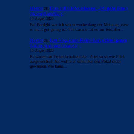
Hector
zu
Duo soll Klub verlassen: „Ich gebe ihnen
diesen Ratschlag“
10. August 2026
Bei Bardghi war ich schon wochenlang der Meinung ,dass
er nicht gut genug ist. Für Casado tut es mir leid,aber…
Hector
zu
Erst Sieg, dann Pleite: Barça testet gegen
Nottingham und Udinese
10. August 2026
Es waren nur Freundschaftsspiele . Aber so so wie Flick
ausgewechselt hat wollte er scheinbar den Pokal nicht
gewinnen.Wie kann…
BILDERGALERIEN
Barça zurück im Camp Nou: Der große Comeback-Tag in Bildern
22. November 2025
Heim und auswärts: Das sollen die Trikots von Barça für die Saison
2025/26 sein
6. Januar 2025