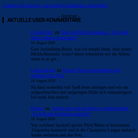
Loggen Sie sich ein, um einen Kommentar abzugeben
- Anzeige -
AKTUELLE USER-KOMMENTARE
CulersTony
zu
Duo soll Klub verlassen: „Ich gebe
ihnen diesen Ratschlag“
10. August 2026
Gute Aufstellung Bojan. was ich schade finde, sind unsere
Rückholklauseln. wozu? damit reduzieren wir die Ablöse.
wenn er so gut…
LaFuriaRoja
zu
Ferran Torres entscheidet sich
offenbar für PSG
10. August 2026
Na dann weiterhin viel Spaß beim aufregen und wie ein
aufgescheuchtes und aufgeregtes Huhn sich reinzusteigern.
Ich weiß, bist einfach…
Hector
zu
Araújo hat sich bei Barça verabschiedet:
„Er will etwas Neues machen“
10. August 2026
Von welchem Spielstil spricht Flick?Meint er hochstehen
,Gegentore kassieren und in der Champions League dadurch
Spiele verlieren und den Pott…