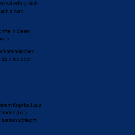
rreal erfolgreich
 nach einem
nfte in dieser
rcía.
er katalanischen
 Es blieb aber
einem Kopfball aus
nández (63.)
ituation schlecht