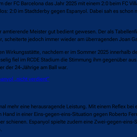
er FC Barcelona das Jahr 2025 mit einem 2:0 beim FC Villa
 los: 2:0 im Stadtderby gegen Espanyol. Dabei sah es schon
 amtierende Meister gut bedient gewesen. Der als Tabellenfü
er, scheiterte jedoch immer wieder am überragenden Joan Ga
tigen Wirkungsstätte, nachdem er im Sommer 2025 innerhalb d
dselig fiel im RCDE Stadium die Stimmung ihm gegenüber aus.
r der 24-Jährige am Ball war.
panyol „nicht verdient“
mal mehr eine herausragende Leistung. Mit einem Reflex bei 
den Hand in einer Eins-gegen-eins-Situation gegen Roberto Fer
cher schienen. Espanyol spielte zudem eine Zwei-gegen-eins-S
.