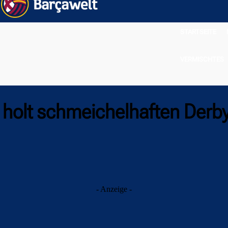
STARTSEITE
VERMISCHTES
 holt schmeichelhaften Derb
- Anzeige -