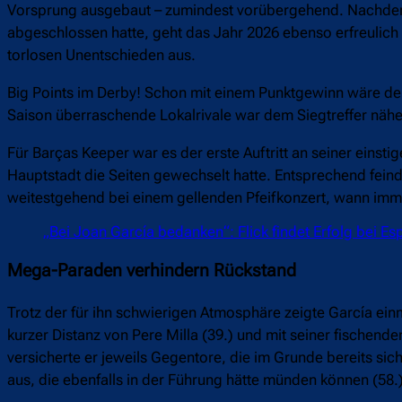
Vorsprung ausgebaut – zumindest vorübergehend. Nachdem d
abgeschlossen hatte, geht das Jahr 2026 ebenso erfreulich
torlosen Unentschieden aus.
Big Points im Derby! Schon mit einem Punktgewinn wäre der
Saison überraschende Lokalrivale war dem Siegtreffer näh
Für Barças Keeper war es der erste Auftritt an seiner eins
Hauptstadt die Seiten gewechselt hatte. Entsprechend fein
weitestgehend bei einem gellenden Pfeifkonzert, wann imme
„Bei Joan García bedanken“: Flick findet Erfolg bei Es
Mega-Paraden verhindern Rückstand
Trotz der für ihn schwierigen Atmosphäre zeigte García ein
kurzer Distanz von Pere Milla (39.) und mit seiner fischen
versicherte er jeweils Gegentore, die im Grunde bereits si
aus, die ebenfalls in der Führung hätte münden können (58.)