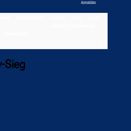
Anmelden
NEWS
WETTBEWERBE
STADION
VIDEO
BILDER
UNTERSTÜTZER WERDEN
COMMUNITY
y-Sieg