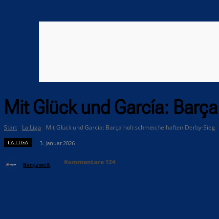
Mit Glück und García: Barça
Start
La Liga
Mit Glück und García: Barça holt schmeichelhaften Derby-Sieg
LA LIGA
3. Januar 2026
Kommentare
124
Barçawelt