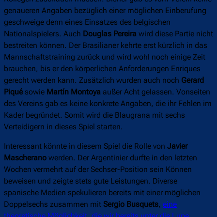
genaueren Angaben bezüglich einer möglichen Einberufung
geschweige denn eines Einsatzes des belgischen
Nationalspielers. Auch
Douglas Pereira
wird diese Partie nicht
bestreiten können. Der Brasilianer kehrte erst kürzlich in das
Mannschaftstraining zurück und wird wohl noch einige Zeit
brauchen, bis er den körperlichen Anforderungen Enriques
gerecht werden kann. Zusätzlich wurden auch noch
Gerard
Piqué
sowie
Martín Montoya
außer Acht gelassen. Vonseiten
des Vereins gab es keine konkrete Angaben, die ihr Fehlen im
Kader begründet. Somit wird die Blaugrana mit sechs
Verteidigern in dieses Spiel starten.
Interessant könnte in diesem Spiel die Rolle von
Javier
Mascherano
werden. Der Argentinier durfte in den letzten
Wochen vermehrt auf der Sechser-Position sein Können
beweisen und zeigte stets gute Leistungen. Diverse
spanische Medien spekulieren bereits mit einer möglichen
Doppelsechs zusammen mit
Sergio Busquets
,
eine
theoretische Möglichkeit, die wir bereits unter die Lupe