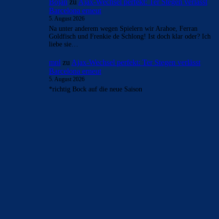
Bojan
zu
Ajax-Wechsel perfekt: Ter Stegen verlässt
Barcelona erneut
5. August 2026
Na unter anderem wegen Spielern wir Arahoe, Ferran
Goldfisch und Frenkie de Schlong! Ist doch klar oder? Ich
liebe sie…
mnl
zu
Ajax-Wechsel perfekt: Ter Stegen verlässt
Barcelona erneut
5. August 2026
*richtig Bock auf die neue Saison
BILDERGALERIEN
Barça zurück im Camp Nou: Der große Comeback-Tag in Bildern
22. November 2025
Heim und auswärts: Das sollen die Trikots von Barça für die Saison
2025/26 sein
6. Januar 2025
WEITERE KATEGORIEN
News
4691