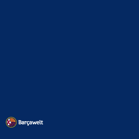
xTop News
4116
La Liga
3264
Champions League
1112
Interview & PK
888
Sonstiges
675
Kader
626
Transfermarkt
599
Impressum
Datenschutz
Kontakt