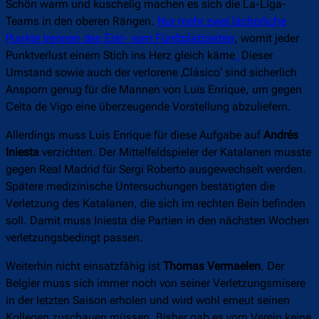
Schön warm und kuschelig machen es sich die La-Liga-
Teams in den oberen Rängen.
Nur mehr zwei lächerliche
Punkte trennen den Erst- vom Fünftplatzierten
, womit jeder
Punktverlust einem Stich ins Herz gleich käme
.
Dieser
Umstand sowie auch der verlorene ‚Clásico‘ sind sicherlich
Ansporn genug für die Mannen von Luis Enrique, um gegen
Celta de Vigo eine überzeugende Vorstellung abzuliefern.
Allerdings muss Luis Enrique für diese Aufgabe auf
Andrés
Iniesta
verzichten. Der Mittelfeldspieler der Katalanen musste
gegen Real Madrid für Sergi Roberto ausgewechselt werden.
Spätere medizinische Untersuchungen bestätigten die
Verletzung des Katalanen, die sich im rechten Bein befinden
soll. Damit muss Iniesta die Partien in den nächsten Wochen
verletzungsbedingt passen.
Weiterhin nicht einsatzfähig ist
Thomas Vermaelen
. Der
Belgier muss sich immer noch von seiner Verletzungsmisere
in der letzten Saison erholen und wird wohl erneut seinen
Kollegen zuschauen müssen. Bisher gab es vom Verein keine