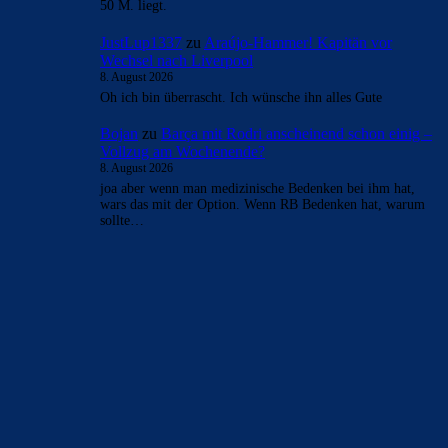
- Anzeige -
AKTUELLE USER-KOMMENTARE
Bojan
zu
Araújo-Hammer! Kapitän vor Wechsel nach
Liverpool
8. August 2026
Erst Lewa dann Ter Stegen, jetzt Arauhoe, dann noch
Torres... langsam aber sich wird man das Deadwood los.
Sind noch…
Clouds: Experte
zu
Araújo-Hammer! Kapitän vor
Wechsel nach Liverpool
8. August 2026
Eine gute Nachricht nach der anderen. Bzgl Rodri sind sich
auch alle Parteien einig, dass der Transfer über die
Bühne…
Johnny85
zu
Araújo-Hammer! Kapitän vor Wechsel
nach Liverpool
8. August 2026
ich hoffe falls es eine Kaufoption gibt, die mindestens bei
50 M. liegt.