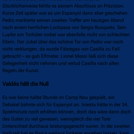
Glücklicherweise fehlte es seinem Abschluss an Präzision.
Kurze Zeit später war es um Espanyol dann aber geschehen.
Pedro markierte seinen zweiten Treffer am heutigen Abend
nach einem herrlichen Lochpass von Sergio Busquets. Sein
Lupfer am Torhüter vorbei war ebenfalls nicht von schlechten
Eltern. Der Jubel über das schöne Tor von Pedro war noch
nicht verklungen, da wurde Fàbregas von Casilla zu Fall
gebracht – es gab Elfmeter. Lionel Messi ließ sich diese
Gelegenheit nicht nehmen und verlud Casilla nach allen
Regeln der Kunst.
Valdés hält die Null
Es war keine halbe Stunde im Camp Nou gespielt, ein
Debakel bahnte sich für Espanyol an. Iniesta hätte in der 34.
Spielminute noch erhöhen können, doch das wäre dann doch
des Guten zu viel gewesen, wenngleich die vier Tore
Unterschied durchaus leistungsgerecht waren. In der zweiten
Halbzeit hat es Barça weitaus lockerer angehen lassen, kam