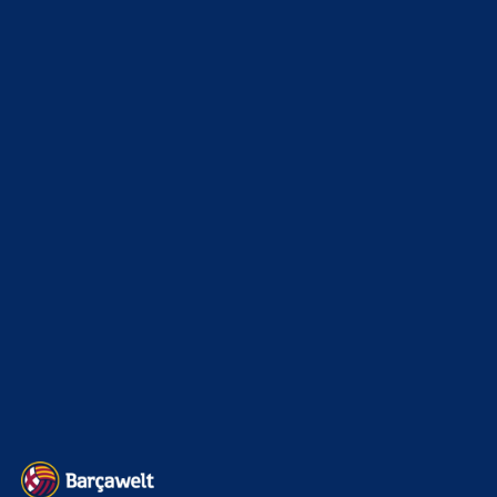
JustLup1337
zu
Araújo-Hammer! Kapitän vor
Wechsel nach Liverpool
8. August 2026
Oh ich bin überrascht. Ich wünsche ihn alles Gute
Bojan
zu
Barça mit Rodri anscheinend schon einig –
Vollzug am Wochenende?
8. August 2026
joa aber wenn man medizinische Bedenken bei ihm hat,
wars das mit der Option. Wenn RB Bedenken hat, warum
sollte…
BILDERGALERIEN
Barça zurück im Camp Nou: Der große Comeback-Tag in Bildern
22. November 2025
Heim und auswärts: Das sollen die Trikots von Barça für die Saison
2025/26 sein
6. Januar 2025
WEITERE KATEGORIEN