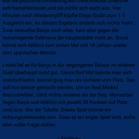
war die plötzliche Umstellung von Defensive auf Offensive
sehr bemerkenswert und sie zahlte sich auch aus. Vier
Minuten nach Wiederanpfiff köpfte Diego Godín zum 1:1
Ausgleich ein. An diesem Ergebnis änderte sich nichts mehr.
Zwar versuchte Barça noch alles, kam aber gegen die
hervorragende Defensive der Hauptstädter nicht an. Somit
krönte sich Atlético zum ersten Mal seit 18 Jahren wieder
zum spanischen Meister.
Leider lief es für Barça in der vergangenen Saison im direkten
Duell überhaupt nicht gut. Ganze fünf Mal trennte man sich
unentschieden, einmal ging man als Verlierer vom Platz. Das
soll nun besser gemacht werden. Um an Real Madrid
dranzubleiben, zählt nichts anderes als der Sieg. Momentan
liegen Barça und Atlético mit jeweils 38 Punkten auf Platz
zwei bzw. drei der Tabelle. Dieses Spiel könnte ein
richtungsweisendes sein. Dass es ein enges Spiel wird, sollte
aber außer Frage stehen.
- Anzeige -