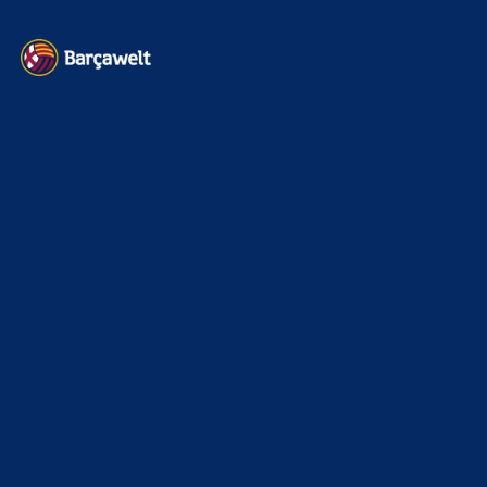
WEITERE KATEGORIEN
News
4697
xTop News
4124
La Liga
3264
Champions League
1112
Interview & PK
888
Sonstiges
675
Kader
626
Transfermarkt
605
Impressum
Datenschutz
Kontakt