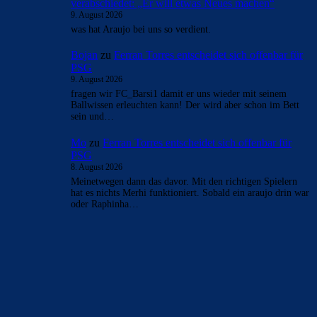
- Anzeige -
AKTUELLE USER-KOMMENTARE
CulersTony
zu
Duo soll Klub verlassen: „Ich gebe
ihnen diesen Ratschlag“
9. August 2026
Finde es fair vom Verein, den Spielern reinen Wein
einzuschenken
CulersTony
zu
Araújo hat sich bei Barça
verabschiedet: „Er will etwas Neues machen“
9. August 2026
Generell frage ich mich, ob die Zahlen welche veröffentlich
werden, der Wahrheit entsprechen. Bei einer AG wohl am
ehesten. Die…
Rivaldo78
zu
Araújo hat sich bei Barça
verabschiedet: „Er will etwas Neues machen“
9. August 2026
was hat Araujo bei uns so verdient.