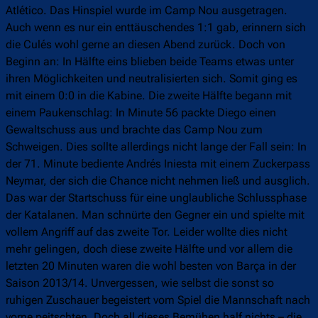
Atlético. Das Hinspiel wurde im Camp Nou ausgetragen.
Auch wenn es nur ein enttäuschendes 1:1 gab, erinnern sich
die Culés wohl gerne an diesen Abend zurück. Doch von
Beginn an: In Hälfte eins blieben beide Teams etwas unter
ihren Möglichkeiten und neutralisierten sich. Somit ging es
mit einem 0:0 in die Kabine. Die zweite Hälfte begann mit
einem Paukenschlag: In Minute 56 packte Diego einen
Gewaltschuss aus und brachte das Camp Nou zum
Schweigen. Dies sollte allerdings nicht lange der Fall sein: In
der 71. Minute bediente Andrés Iniesta mit einem Zuckerpass
Neymar, der sich die Chance nicht nehmen ließ und ausglich.
Das war der Startschuss für eine unglaubliche Schlussphase
der Katalanen. Man schnürte den Gegner ein und spielte mit
vollem Angriff auf das zweite Tor. Leider wollte dies nicht
mehr gelingen, doch diese zweite Hälfte und vor allem die
letzten 20 Minuten waren die wohl besten von Barça in der
Saison 2013/14. Unvergessen, wie selbst die sonst so
ruhigen Zuschauer begeistert vom Spiel die Mannschaft nach
vorne peitschten. Doch all dieses Bemühen half nichts – die