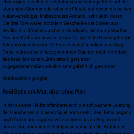
etwas ging, spielten die Katalanen meist lange Bälle auf die
startenden Stürmer oder über die Flügel, auf denen die beiden
Außenverteidiger, insbesondere Adriano, sehr aktiv waren.
Die drei Tore waren trotzdem Geschenke der Spieler aus
Sevilla. Ein Elfmeter durch ein Handspiel, ein stümperhaftes
Foul im Strafraum sowie eine ins Tor gelenkte Hereingabe von
Adriano reichten dem FC Barcelona letztendlich zum Sieg.
Dabei wäre es beim letztgenannten Eigentor nach Vorarbeit
des brasilianischen Linksverteidigers aber
zugegebenermaßen wirklich sehr gefährlich geworden.
{loadposition google}
Real Betis mit Mut, aber ohne Plan
In der zweiten Hälfte offenbarte sich die schwächere Leistung
der Hausherren in diesem Spiel noch mehr. Real Betis begann
noch früher und aggressiver zu stören als zu Beginn und
provozierte andauernde Fehlpässe aufseiten der Katalanen.
Die mangelnde Laufbereitschaft kann vielleicht ein Grund für