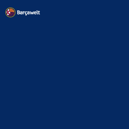
News
4697
xTop News
4124
La Liga
3264
Champions League
1112
Interview & PK
888
Sonstiges
675
Kader
626
Transfermarkt
605
Impressum
Datenschutz
Kontakt