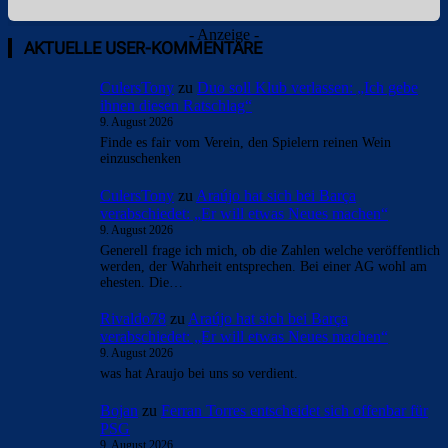
- Anzeige -
AKTUELLE USER-KOMMENTARE
CulersTony
zu
Duo soll Klub verlassen: „Ich gebe
ihnen diesen Ratschlag“
9. August 2026
Finde es fair vom Verein, den Spielern reinen Wein
einzuschenken
CulersTony
zu
Araújo hat sich bei Barça
verabschiedet: „Er will etwas Neues machen“
9. August 2026
Generell frage ich mich, ob die Zahlen welche veröffentlich
werden, der Wahrheit entsprechen. Bei einer AG wohl am
ehesten. Die…
Rivaldo78
zu
Araújo hat sich bei Barça
verabschiedet: „Er will etwas Neues machen“
9. August 2026
was hat Araujo bei uns so verdient.
Bojan
zu
Ferran Torres entscheidet sich offenbar für
PSG
9. August 2026