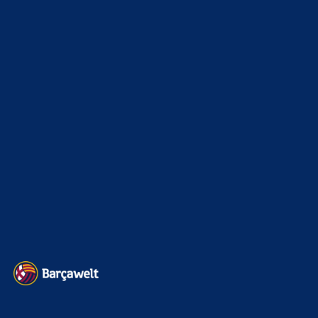
xTop News
4124
La Liga
3264
Champions League
1112
Interview & PK
888
Sonstiges
675
Kader
626
Transfermarkt
605
Impressum
Datenschutz
Kontakt