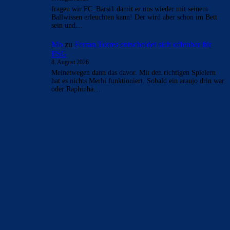
fragen wir FC_Barsi1 damit er uns wieder mit seinem
Ballwissen erleuchten kann! Der wird aber schon im Bett
sein und…
Mo
zu
Ferran Torres entscheidet sich offenbar für
PSG
8. August 2026
Meinetwegen dann das davor. Mit den richtigen Spielern
hat es nichts Merhi funktioniert. Sobald ein araujo drin war
oder Raphinha…
BILDERGALERIEN
Barça zurück im Camp Nou: Der große Comeback-Tag in Bildern
22. November 2025
Heim und auswärts: Das sollen die Trikots von Barça für die Saison
2025/26 sein
6. Januar 2025
WEITERE KATEGORIEN
News
4697