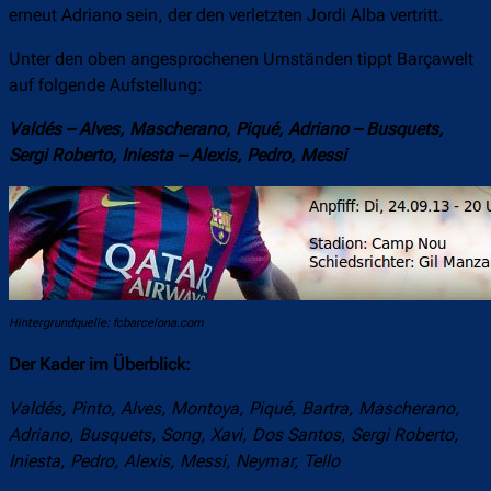
erneut Adriano sein, der den verletzten Jordi Alba vertritt.
Unter den oben angesprochenen Umständen tippt Barçawelt
auf folgende Aufstellung:
Valdés – Alves, Mascherano, Piqué, Adriano – Busquets,
Sergi Roberto, Iniesta – Alexis, Pedro, Messi
Hintergrundquelle: fcbarcelona.com
Der Kader im Überblick:
Valdés, Pinto, Alves, Montoya, Piqué, Bartra, Mascherano,
Adriano, Busquets, Song, Xavi, Dos Santos, Sergi Roberto,
Iniesta, Pedro, Alexis, Messi, Neymar, Tello