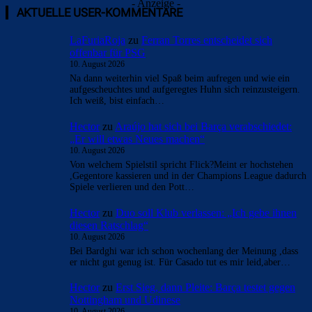
- Anzeige -
AKTUELLE USER-KOMMENTARE
LaFuriaRoja
zu
Ferran Torres entscheidet sich
offenbar für PSG
10. August 2026
Na dann weiterhin viel Spaß beim aufregen und wie ein
aufgescheuchtes und aufgeregtes Huhn sich reinzusteigern.
Ich weiß, bist einfach…
Hector
zu
Araújo hat sich bei Barça verabschiedet:
„Er will etwas Neues machen“
10. August 2026
Von welchem Spielstil spricht Flick?Meint er hochstehen
,Gegentore kassieren und in der Champions League dadurch
Spiele verlieren und den Pott…
Hector
zu
Duo soll Klub verlassen: „Ich gebe ihnen
diesen Ratschlag“
10. August 2026
Bei Bardghi war ich schon wochenlang der Meinung ,dass
er nicht gut genug ist. Für Casado tut es mir leid,aber…
Hector
zu
Erst Sieg, dann Pleite: Barça testet gegen
Nottingham und Udinese
10. August 2026