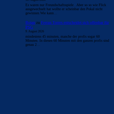
Es waren nur Freundschaftsspiele . Aber so so wie Flick
ausgewechselt hat wollte er scheinbar den Pokal nicht
gewinnen.Wie kann…
Bojan
zu
Ferran Torres entscheidet sich offenbar für
PSG
9. August 2026
mindestens 45 minuten, manche der profis sogar 60
Minuten. In diesen 60 Minuten mit den ganzen profis sind
genau 2…
BILDERGALERIEN
Barça zurück im Camp Nou: Der große Comeback-Tag in Bildern
22. November 2025
Heim und auswärts: Das sollen die Trikots von Barça für die Saison
2025/26 sein
6. Januar 2025
WEITERE KATEGORIEN
News
4697