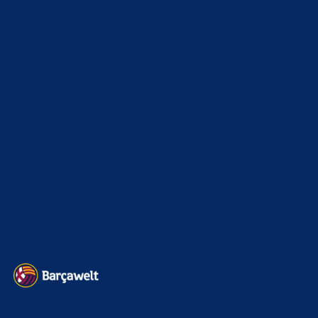
xTop News
4124
La Liga
3264
Champions League
1112
Interview & PK
888
Sonstiges
675
Kader
626
Transfermarkt
605
Impressum
Datenschutz
Kontakt