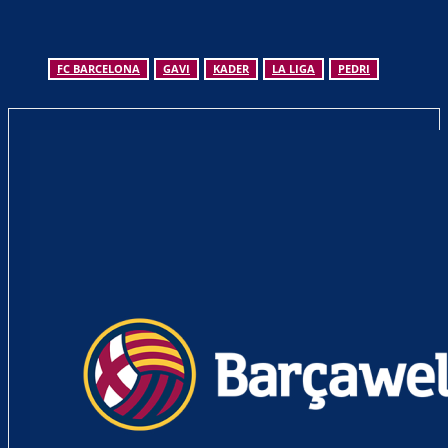
FC BARCELONA
GAVI
KADER
LA LIGA
PEDRI