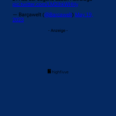
pic.twitter.com/LM2ihkWHHy
— Barçawelt (
@Barcawelt
)
May 19,
2023
- Anzeige -