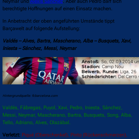
Neymar und
Alexis Sánchez
. Aber auch Pedro darf sich
berechtigte Hoffnungen auf einen Einsatz machen.
In Anbetracht der oben angeführten Umstände tippt
Barçawelt auf folgende Aufstellung:
Valdés – Alves, Bartra, Mascherano, Alba – Busquets, Xavi,
Iniesta – Sánchez, Messi, Neymar
Hintergrundquelle: fcbarcelona.com
Valdés, Fàbregas, Puyol, Xavi, Pedro, Iniesta, Sánchez,
Messi, Neymar, Mascherano, Bartra, Busquets, Song, Alba,
Tello, Adriano, Alves, Olazábal.
Verletzt:
Piqué (Oberschenkel), Pinto (Rückenschmerzen),