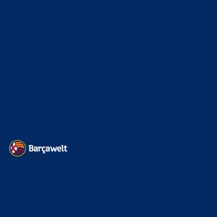
merenge
zu
Rodri-Transfer zu Real stockt: Jetzt
mischt auch Barcelona mit
6. August 2026
rodry mit bernal od pedri wauuuu
BILDERGALERIEN
Barça zurück im Camp Nou: Der große Comeback-Tag in Bildern
22. November 2025
Heim und auswärts: Das sollen die Trikots von Barça für die Saison
2025/26 sein
6. Januar 2025
WEITERE KATEGORIEN
News
4692
xTop News
4117
La Liga
3264
Champions League
1112
Interview & PK
888