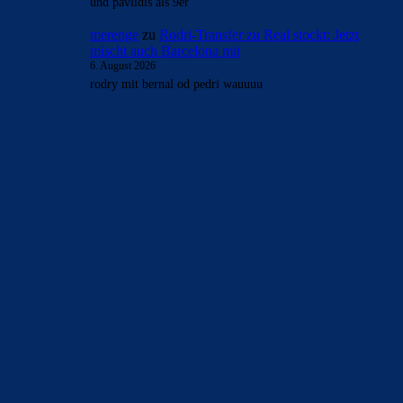
AKTUELLE USER-KOMMENTARE
DerWeisseRiese
zu
Rodri-Transfer zu Real stockt:
Jetzt mischt auch Barcelona mit
6. August 2026
Das Ganze wird sicherlich auch ein Versprechen für die
Zukunft sein aber der Druck wird immens sein und in
der…
merenge
zu
Rodri-Transfer zu Real stockt: Jetzt
mischt auch Barcelona mit
6. August 2026
cl wir kommen
DerWeisseRiese
zu
Rodri-Transfer zu Real stockt:
Jetzt mischt auch Barcelona mit
6. August 2026
Nur, habt ihr es geschafft in der Zeit auch Titel
rausspringen zu lassen und wir haben die letzten zwei
Spielzeiten…
merenge
zu
Rodri-Transfer zu Real stockt: Jetzt
mischt auch Barcelona mit
6. August 2026
und pavlidis als 9er