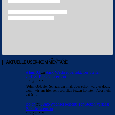
Überspringen
- Anzeige -
AKTUELLE USER-KOMMENTARE
Alma-03
zu
Ajax-Wechsel perfekt: Ter Stegen
verlässt Barcelona erneut
6. August 2026
@dinho84culer Schaun wir mal, aber schön wäre es doch,
wenn wir uns hier rein sportlich fetzen könnten. Aber nein,
dafür…
Bojan
zu
Ajax-Wechsel perfekt: Ter Stegen verlässt
Barcelona erneut
5. August 2026