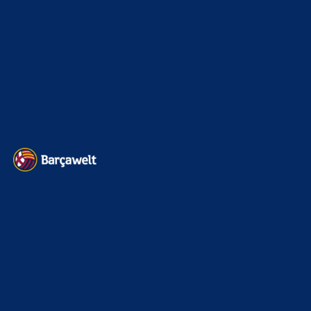
BILDERGALERIEN
Barça zurück im Camp Nou: Der große Comeback-Tag in Bildern
22. November 2025
Heim und auswärts: Das sollen die Trikots von Barça für die Saison
2025/26 sein
6. Januar 2025
WEITERE KATEGORIEN
News
4697
xTop News
4124
La Liga
3264
Champions League
1112
Interview & PK
888
Sonstiges
675
Kader
626
Transfermarkt
605