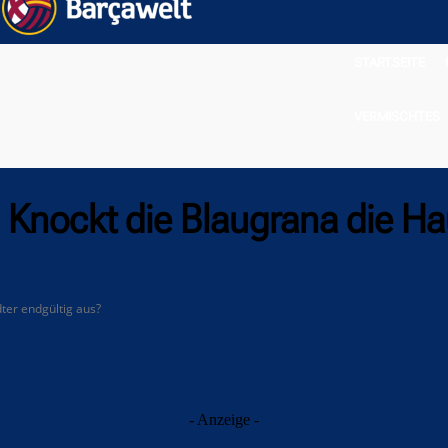
STARTSEITE
VERMISCHTES
 Knockt die Blaugrana die Ha
ter endgültig aus?
- Anzeige -