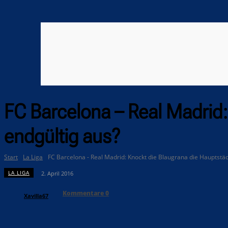
FC Barcelona – Real Madrid:
endgültig aus?
Start
La Liga
FC Barcelona - Real Madrid: Knockt die Blaugrana die Hauptstäd
LA LIGA
2. April 2016
Kommentare
0
Xavilla67