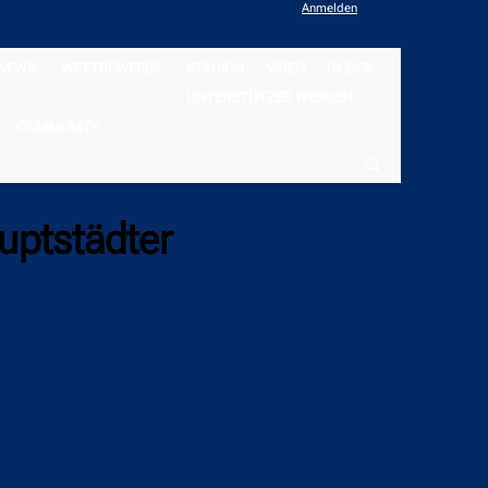
Anmelden
NEWS
WETTBEWERBE
STADION
VIDEO
BILDER
UNTERSTÜTZER WERDEN
COMMUNITY
uptstädter