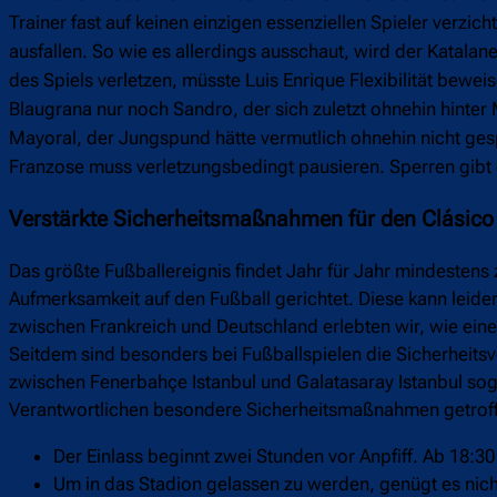
Trainer fast auf keinen einzigen essenziellen Spieler verzi
ausfallen. So wie es allerdings ausschaut, wird der Katalane
des Spiels verletzen, müsste Luis Enrique Flexibilität bewei
Blaugrana nur noch Sandro, der sich zuletzt ohnehin hinter 
Mayoral, der Jungspund hätte vermutlich ohnehin nicht gespi
Franzose muss verletzungsbedingt pausieren. Sperren gibt e
Verstärkte Sicherheitsmaßnahmen für den Clásico
Das größte Fußballereignis findet Jahr für Jahr mindestens 
Aufmerksamkeit auf den Fußball gerichtet. Diese kann leid
zwischen Frankreich und Deutschland erlebten wir, wie ein
Seitdem sind besonders bei Fußballspielen die Sicherheit
zwischen Fenerbahçe Istanbul und Galatasaray Istanbul soga
Verantwortlichen besondere Sicherheitsmaßnahmen getroffen
Der Einlass beginnt zwei Stunden vor Anpfiff. Ab 18:3
Um in das Stadion gelassen zu werden, genügt es nich