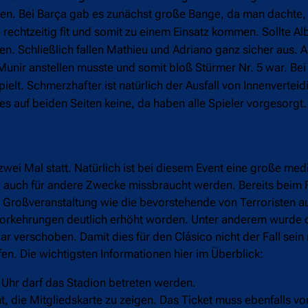
chten. Bei Barça gab es zunächst große Bange, da man dachte,
 rechtzeitig fit und somit zu einem Einsatz kommen. Sollte Al
sen. Schließlich fallen Mathieu und Adriano ganz sicher aus. A
Munir anstellen musste und somit bloß Stürmer Nr. 5 war. Bei
elt. Schmerzhafter ist natürlich der Ausfall von Innenverteid
s auf beiden Seiten keine, da haben alle Spieler vorgesorgt.
zwei Mal statt. Natürlich ist bei diesem Event eine große med
er auch für andere Zwecke missbraucht werden. Bereits beim 
e Großveranstaltung wie die bevorstehende von Terroristen 
svorkehrungen deutlich erhöht worden. Unter anderem wurde 
r verschoben. Damit dies für den Clásico nicht der Fall sein
. Die wichtigsten Informationen hier im Überblick:
0 Uhr darf das Stadion betreten werden.
t, die Mitgliedskarte zu zeigen. Das Ticket muss ebenfalls 