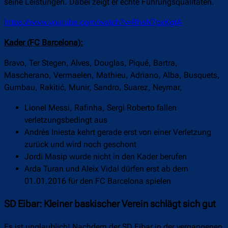
seine Leistungen. Dabei zeigt er echte Führungsqualitäten.
https://www.youtube.com/watch?v=RhsN7pxKgtA
Kader (FC Barcelona):
Bravo, Ter Stegen, Alves, Douglas, Piqué, Bartra,
Mascherano, Vermaelen, Mathieu, Adriano, Alba, Busquets,
Gumbau, Rakitić, Munir, Sandro, Suarez, Neymar,
Lionel Messi, Rafinha, Sergi Roberto fallen
verletzungsbedingt aus
Andrés Iniesta kehrt gerade erst von einer Verletzung
zurück und wird noch geschont
Jordi Masip wurde nicht in den Kader berufen
Arda Turan und Aleix Vidal dürfen erst ab dem
01.01.2016 für den FC Barcelona spielen
SD Eibar: Kleiner baskischer Verein schlägt sich gut
Es ist unglaublich! Nachdem der SD Eibar in der vergangenen