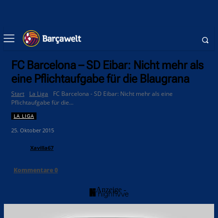
FC Barcelona – SD Eibar: Nicht mehr als
eine Pflichtaufgabe für die Blaugrana
Start
La Liga
FC Barcelona - SD Eibar: Nicht mehr als eine
Pflichtaufgabe für die...
LA LIGA
25. Oktober 2015
Xavilla67
Kommentare
0
- Anzeige -