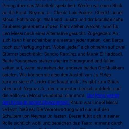
Genug über das Mittelfeld spekuliert. Werfen wir einen Blick
an die Front. Neymar Jr.: Check! Luis Suárez: Check! Lionel
Messi: Fehlanzeige. Während Luisito und der brasilianische
Zauberer garantiert auf dem Platz stehen werden, wird für
Leo Messi nach einer Alternative gesucht. Zugegeben: An
sich kann hier scheinbar momentan jeder stehen, den Barça
noch zur Verfügung hat. Wobei „jeder” sich ohnehin auf zwei
Stürmer beschränkt: Sandro Ramírez und Munir El Haddadi.
Beide Youngsters stehen eher im Hintergrund und fallen
selten auf, wenn sie neben den anderen beiden Großkalibern
spielen. Wie können sie also den Ausfall von
La Pulga
kompensieren? Leider überhaupt nicht. Es gibt zum Glück
aber noch Neymar Jr., der momentan tierisch aufdreht und
die Rolle von Messi wunderbar einnimmt.
Der Prinz vertritt
den König in seiner Abwesenheit.
Kaum war Lionel Messi
verletzt, hieß es: Die Verantwortung wird nun auf den
Schultern von Neymar Jr. lasten. Dieser fühlt sich in seiner
Rolle sichtlich wohl und bereichert das Team immens durch