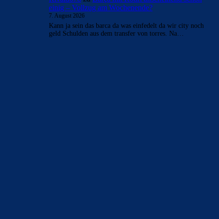
einig – Vollzug am Wochenende?
7. August 2026
Kann ja sein das barca da was einfedelt da wir city noch
geld Schulden aus dem transfer von torres. Na…
BILDERGALERIEN
Barça zurück im Camp Nou: Der große Comeback-Tag in Bildern
22. November 2025
Heim und auswärts: Das sollen die Trikots von Barça für die Saison
2025/26 sein
6. Januar 2025
WEITERE KATEGORIEN
News
4693
xTop News
4118
La Liga
3264
Champions League
1112
Interview & PK
888