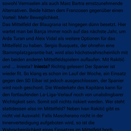
sowohl Vermaelen als auch Marc Bartra ernstzunehmende
Alternativen. Beide hätten dem Franzosen gegenüber einen
Vorteil: Mehr Beweglichkeit.
Das Mittelfeld der Blaugrana ist hingegen dünn besetzt. Hier
wartet man bei Barça immer noch auf das nächste Jahr, um
Arda Turan und Aleix Vidal als weitere Optionen für das
Mittelfeld zu haben. Sergio Busquets, der ohnehin eine
Stammplatzgarantie hat, wird also höchstwahrscheinlich mit
den beiden anderen Mittelfeldspielern auflaufen. Mit Rakitić
und … Iniesta?
Iniesta?
Richtig gelesen! Der Spanier ist
wieder fit. So klang es schon im Lauf der Woche, ein Einsatz
gegen den SD Eibar ist jedoch ausgeschlossen, der Spanier
wird noch geschont. Die Wiederkehr des Kapitäns kann für
den fortlaufenden La-Liga-Verlauf noch von unabdingbarer
Wichtigkeit sein. Somit soll nichts riskiert werden. Wer steht
stattdessen also im Mittelfeld? Neben Ivan Rakitić gibt es
nicht viel Auswahl: Falls Mascherano nicht in der
Innenverteidigung aufgeboten wird, so ist die
Wahrscheinlichkeit eines Einsatzes im Mittelfeld hoch.