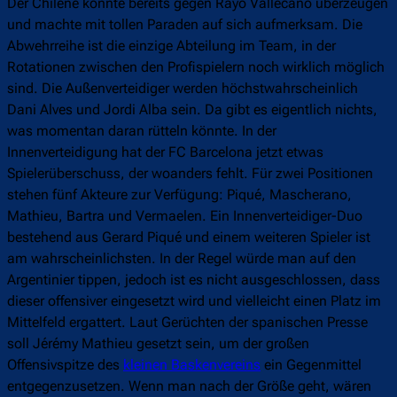
Der Chilene konnte bereits gegen Rayo Vallecano überzeugen
und machte mit tollen Paraden auf sich aufmerksam. Die
Abwehrreihe ist die einzige Abteilung im Team, in der
Rotationen zwischen den Profispielern noch wirklich möglich
sind. Die Außenverteidiger werden höchstwahrscheinlich
Dani Alves und Jordi Alba sein. Da gibt es eigentlich nichts,
was momentan daran rütteln könnte. In der
Innenverteidigung hat der FC Barcelona jetzt etwas
Spielerüberschuss, der woanders fehlt. Für zwei Positionen
stehen fünf Akteure zur Verfügung: Piqué, Mascherano,
Mathieu, Bartra und Vermaelen. Ein Innenverteidiger-Duo
bestehend aus Gerard Piqué und einem weiteren Spieler ist
am wahrscheinlichsten. In der Regel würde man auf den
Argentinier tippen, jedoch ist es nicht ausgeschlossen, dass
dieser offensiver eingesetzt wird und vielleicht einen Platz im
Mittelfeld ergattert. Laut Gerüchten der spanischen Presse
soll Jérémy Mathieu gesetzt sein, um der großen
Offensivspitze des
kleinen Baskenvereins
ein Gegenmittel
entgegenzusetzen. Wenn man nach der Größe geht, wären