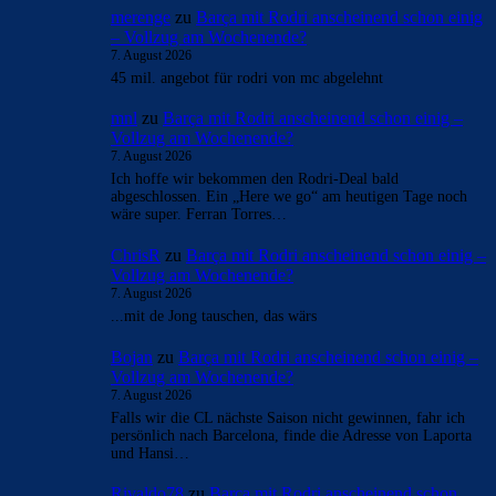
merenge
zu
Barça mit Rodri anscheinend schon einig
– Vollzug am Wochenende?
7. August 2026
45 mil. angebot für rodri von mc abgelehnt
mnl
zu
Barça mit Rodri anscheinend schon einig –
Vollzug am Wochenende?
7. August 2026
Ich hoffe wir bekommen den Rodri-Deal bald
abgeschlossen. Ein „Here we go“ am heutigen Tage noch
wäre super. Ferran Torres…
ChrisR
zu
Barça mit Rodri anscheinend schon einig –
Vollzug am Wochenende?
7. August 2026
...mit de Jong tauschen, das wärs
Bojan
zu
Barça mit Rodri anscheinend schon einig –
Vollzug am Wochenende?
7. August 2026
Falls wir die CL nächste Saison nicht gewinnen, fahr ich
persönlich nach Barcelona, finde die Adresse von Laporta
und Hansi…
Rivaldo78
zu
Barça mit Rodri anscheinend schon