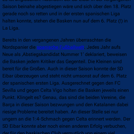
Saison beinahe abgestiegen wäre und sich über den 18. Platz
gerade noch so retten und in der ersten spanischen Liga
halten konnte, stehen die Basken nun auf dem 6. Platz (!) in
La Liga.
Bereits in den vergangenen Jahren überraschten die
Nordspanier die
spanische Fußballwelt
. Jedes Jahr aufs
Neue als ‚Abstiegskandidat Nummer 1‘ deklariert, beweisen
die Basken jedem Kritiker das Gegenteil. Die Kleinen sind
bereit für die Großen. Auch in dieser Saison konnte der SD
Eibar überzeugen und steht nicht umsonst auf dem 6. Platz
der spanischen ersten Liga. Ausgerechnet gegen den FC
Sevilla und gegen Celta Vigo holten die Basken jeweils einen
Punkt. Klingelt es? Genau, das sind die beiden Vereine, die
Barça in dieser Saison bezwungen und den Katalanen dabei
riesige Probleme bereitet haben. An dieser Stelle sei nur
ungern an die 1:4-Schmach gegen Celta erinnert werden. Der
SD Eibar konnte aber noch einen anderen Erfolg verbuchen,
der für den baskischen Club vermutlich von einem viel