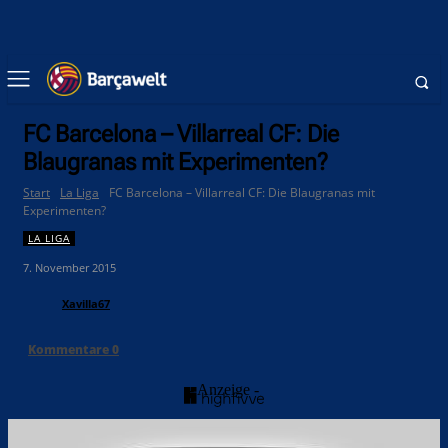
FC Barcelona – Villarreal CF: Die
Blaugranas mit Experimenten?
Start
La Liga
FC Barcelona – Villarreal CF: Die Blaugranas mit
Experimenten?
LA LIGA
7. November 2015
Xavilla67
Kommentare
0
- Anzeige -