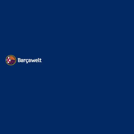
BILDERGALERIEN
Barça zurück im Camp Nou: Der große Comeback-Tag in Bildern
22. November 2025
Heim und auswärts: Das sollen die Trikots von Barça für die Saison
2025/26 sein
6. Januar 2025
WEITERE KATEGORIEN
News
4691
xTop News
4116
La Liga
3264
Champions League
1112
Interview & PK
888
Sonstiges
675
Kader
626
Transfermarkt
599
Impressum