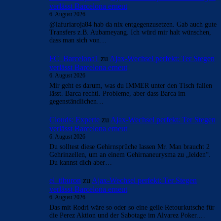
- Anzeige -
AKTUELLE USER-KOMMENTARE
orange
zu
Ajax-Wechsel perfekt: Ter Stegen verlässt
Barcelona erneut
6. August 2026
Rodri wäre super, könnte uns sehr viel Erfahrung, Klasse
und defensive Absicherung geben. Keinesfalls würde ich
aber insgesamt 120 Millionen…
Clouds: Experte
zu
Ajax-Wechsel perfekt: Ter Stegen
verlässt Barcelona erneut
6. August 2026
@lafuriaroja84 hab da nix entgegenzusetzen. Gab auch gute
Transfers z.B. Aubameyang. Ich würd mir halt wünschen,