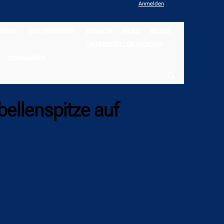
Anmelden
NEWS
WETTBEWERBE
STADION
VIDEO
BILDER
UNTERSTÜTZER WERDEN
COMMUNITY
ellenspitze auf