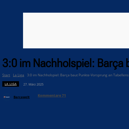
3:0 im Nachholspiel: Barça 
Start
La Liga
3:0 im Nachholspiel: Barça baut Punkte-Vorsprung an Tabellens
LA LIGA
27. März 2025
Kommentare
71
Barçawelt