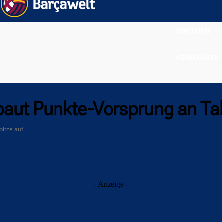
STARTSEITE
VERMISCHTES
baut Punkte-Vorsprung an Tab
pitze auf
- Anzeige -