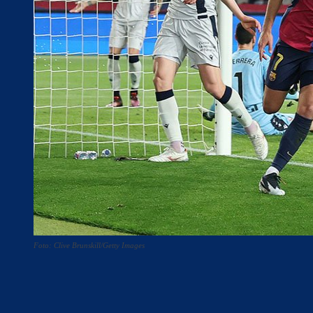
Foto: Clive Brunskill/Getty Images
Teilen
F