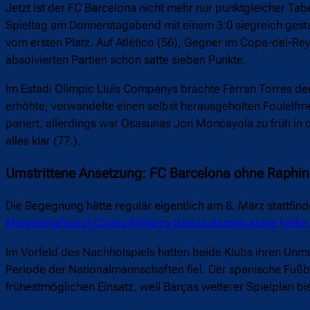
Jetzt ist der FC Barcelona nicht mehr nur punktgleicher T
Spieltag am Donnerstagabend mit einem 3:0 siegreich gesta
vom ersten Platz. Auf Atlético (56), Gegner im Copa-del-Re
absolvierten Partien schon satte sieben Punkte.
Im Estadi Olímpic Lluís Companys brachte Ferran Torres den
erhöhte, verwandelte einen selbst herausgeholten Foulelfme
pariert, allerdings war Osasunas Jon Moncayola zu früh in
alles klar (77.).
Umstrittene Ansetzung: FC Barcelona ohne Raphi
Die Begegnung hätte regulär eigentlich am 8. März stattfind
Mannschaftsarzt Carles Miñarro García damals keine halb
Im Vorfeld des Nachholspiels hatten beide Klubs ihren Un
Periode der Nationalmannschaften fiel. Der spanische Fuß
frühestmöglichen Einsatz, weil Barças weiterer Spielplan 