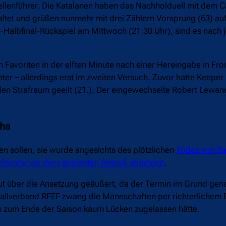
abellenführer. Die Katalanen haben das Nachholduell mit dem
ltet und grüßen nunmehr mit drei Zählern Vorsprung (63) auf
y-Halbfinal-Rückspiel am Mittwoch (21:30 Uhr), sind es nach 
 Favoriten in der elften Minute nach einer Hereingabe in Fro
ter – allerdings erst im zweiten Versuch. Zuvor hatte Keeper
 den Strafraum geeilt (21.). Der eingewechselte Robert Lew
nha
en sollen, sie wurde angesichts des plötzlichen
Todes von Ba
e Stunde vor dem geplanten Anstoß abgesagt
.
mut über die Ansetzung geäußert, da der Termin im Grund ge
ballverband RFEF zwang die Mannschaften per richterlichem
bis zum Ende der Saison kaum Lücken zugelassen hätte.