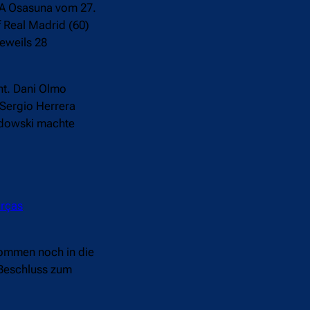
 CA Osasuna vom 27.
 Real Madrid (60)
jeweils 28
nt. Dani Olmo
 Sergio Herrera
andowski machte
rças
nommen noch in die
 Beschluss zum