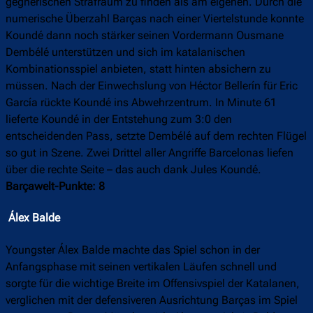
gegnerischen Strafraum zu finden als am eigenen. Durch die
numerische Überzahl Barças nach einer Viertelstunde konnte
Koundé dann noch stärker seinen Vordermann Ousmane
Dembélé unterstützen und sich im katalanischen
Kombinationsspiel anbieten, statt hinten absichern zu
müssen. Nach der Einwechslung von Héctor Bellerín für Eric
García rückte Koundé ins Abwehrzentrum. In Minute 61
lieferte Koundé in der Entstehung zum 3:0 den
entscheidenden Pass, setzte Dembélé auf dem rechten Flügel
so gut in Szene. Zwei Drittel aller Angriffe Barcelonas liefen
über die rechte Seite – das auch dank Jules Koundé.
Barçawelt-Punkte: 8
Álex Balde
Youngster Álex Balde machte das Spiel schon in der
Anfangsphase mit seinen vertikalen Läufen schnell und
sorgte für die wichtige Breite im Offensivspiel der Katalanen,
verglichen mit der defensiveren Ausrichtung Barças im Spiel