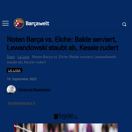
Noten Barça vs. Elche: Balde serviert,
Lewandowski staubt ab, Kessie rudert
Start
La Liga
Noten Barça vs. Elche: Balde serviert, Lewandowski
staubt ab, Kessie rudert
LA LIGA
18. September 2022
Clemens Wustmann
Kommentare
0
- Anzeige -