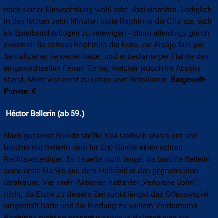
nach seiner Einwechslung wohl oder übel einreihte. Lediglich
in den letzten zehn Minuten hatte Raphinha die Chance, sich
im Spielberichtsbogen zu verewigen – dann allerdings gleich
zweimal: So schoss Raphinha die Ecke, die Araújo fast per
Seitfallzieher verwertet hätte, und er bediente per Flanke den
eingewechselten Ferran Torres, welcher jedoch im Abseits
stand. Mehr war nicht zu sehen vom Brasilianer.
Barçawelt-
Punkte: 6
Héctor Bellerín (ab 59.)
Nach gut einer Stunde stellte Xavi taktisch etwas um und
brachte mit Bellerín kam für Eric García einen echten
Rechtsverteidiger. Es dauerte nicht lange, da brachte Bellerín
seine erste Flanke aus dem Halbfeld in den gegnerischen
Strafraum. Viel mehr Aktionen hatte der „Verlorene Sohn“
nicht, da Elche zu diesem Zeitpunkt längst das Offensivspiel
eingestellt hatte und die Bindung zu seinem Vordermann
Raphinha nicht so präsent war wie in Halbzeit eins die