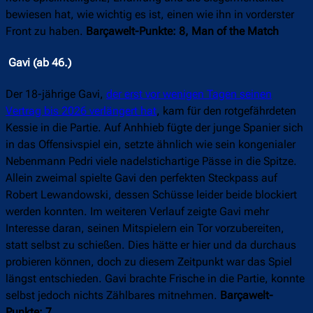
bewiesen hat, wie wichtig es ist, einen wie ihn in vorderster
Front zu haben.
Barçawelt-Punkte: 8, Man of the Match
Gavi (ab 46.)
Der 18-jährige Gavi,
der erst vor wenigen Tagen seinen
Vertrag bis 2026 verlängert hat
, kam für den rotgefährdeten
Kessie in die Partie. Auf Anhhieb fügte der junge Spanier sich
in das Offensivspiel ein, setzte ähnlich wie sein kongenialer
Nebenmann Pedri viele nadelstichartige Pässe in die Spitze.
Allein zweimal spielte Gavi den perfekten Steckpass auf
Robert Lewandowski, dessen Schüsse leider beide blockiert
werden konnten. Im weiteren Verlauf zeigte Gavi mehr
Interesse daran, seinen Mitspielern ein Tor vorzubereiten,
statt selbst zu schießen. Dies hätte er hier und da durchaus
probieren können, doch zu diesem Zeitpunkt war das Spiel
längst entschieden. Gavi brachte Frische in die Partie, konnte
selbst jedoch nichts Zählbares mitnehmen.
Barçawelt-
Punkte: 7