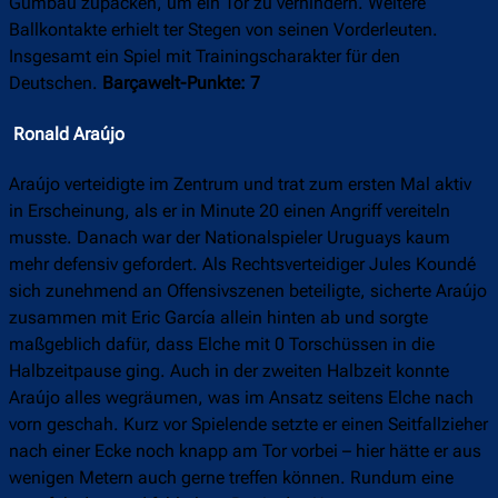
Gumbau zupacken, um ein Tor zu verhindern. Weitere
Ballkontakte erhielt ter Stegen von seinen Vorderleuten.
Insgesamt ein Spiel mit Trainingscharakter für den
Deutschen.
Barçawelt-Punkte: 7
Ronald Araújo
Araújo verteidigte im Zentrum und trat zum ersten Mal aktiv
in Erscheinung, als er in Minute 20 einen Angriff vereiteln
musste. Danach war der Nationalspieler Uruguays kaum
mehr defensiv gefordert. Als Rechtsverteidiger Jules Koundé
sich zunehmend an Offensivszenen beteiligte, sicherte Araújo
zusammen mit Eric García allein hinten ab und sorgte
maßgeblich dafür, dass Elche mit 0 Torschüssen in die
Halbzeitpause ging. Auch in der zweiten Halbzeit konnte
Araújo alles wegräumen, was im Ansatz seitens Elche nach
vorn geschah. Kurz vor Spielende setzte er einen Seitfallzieher
nach einer Ecke noch knapp am Tor vorbei – hier hätte er aus
wenigen Metern auch gerne treffen können. Rundum eine