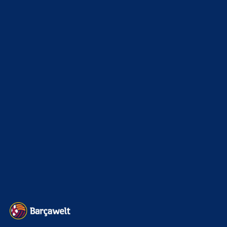
News
4693
xTop News
4118
La Liga
3264
Champions League
1112
Interview & PK
888
Sonstiges
675
Kader
626
Transfermarkt
601
Impressum
Datenschutz
Kontakt