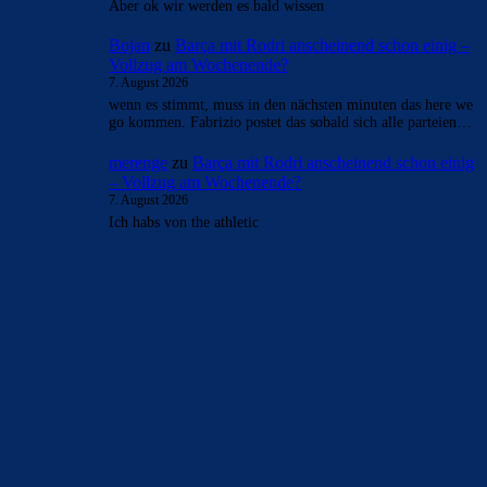
Aber ok wir werden es bald wissen
Bojan
zu
Barça mit Rodri anscheinend schon einig –
Vollzug am Wochenende?
7. August 2026
wenn es stimmt, muss in den nächsten minuten das here we
go kommen. Fabrizio postet das sobald sich alle parteien…
merenge
zu
Barça mit Rodri anscheinend schon einig
– Vollzug am Wochenende?
7. August 2026
Ich habs von the athletic
BILDERGALERIEN
Barça zurück im Camp Nou: Der große Comeback-Tag in Bildern
22. November 2025
Heim und auswärts: Das sollen die Trikots von Barça für die Saison
2025/26 sein
6. Januar 2025
WEITERE KATEGORIEN