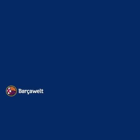
Das waren…
BILDERGALERIEN
Barça zurück im Camp Nou: Der große Comeback-Tag in Bildern
22. November 2025
Heim und auswärts: Das sollen die Trikots von Barça für die Saison
2025/26 sein
6. Januar 2025
WEITERE KATEGORIEN
News
4697
xTop News
4124
La Liga
3264
Champions League
1112
Interview & PK
888
Sonstiges
675
Kader
626
Transfermarkt
605