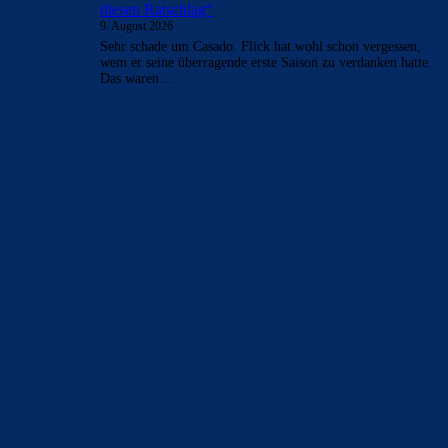
differenziert ihn von Araujo?
merenge
zu
Araújo hat sich bei Barça verabschiedet:
„Er will etwas Neues machen“
9. August 2026
cristian romero von tottenham bei barca im gespräch
lexxy
zu
Ferran Torres entscheidet sich offenbar für
PSG
9. August 2026
Weil Messi da spielt. Es ist nicht der erste Argentinier erster
Wahl, der wenig spielt, weil Messi ihn nicht leiden…
Mo
zu
Ferran Torres entscheidet sich offenbar für
PSG
9. August 2026
Flick hat in den 2 Jahren das Maximum rausgeholt. Schon
klar. Hier wird nicht seine Leistung bewertet noch das
Spiel…
lexxy
zu
Duo soll Klub verlassen: „Ich gebe ihnen
diesen Ratschlag“
9. August 2026
Sehr schade um Casado. Flick hat wohl schon vergessen,
wem er seine überragende erste Saison zu verdanken hatte.