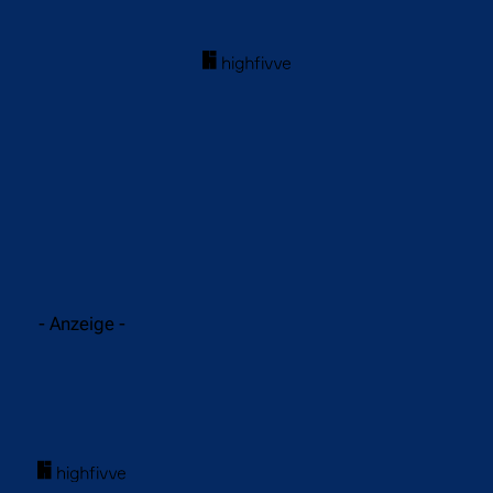
acebook
Twitter
WhatsApp
- Anzeige -