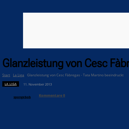
Glanzleistung von Cesc Fàbr
Start
La Liga
Glanzleistung von Cesc Fàbregas - Tata Martino beeindruckt
LA LIGA
11. November 2013
Kommentare
0
spongebob