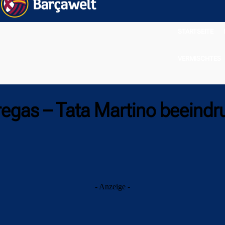
STARTSEITE
VERMISCHTES
egas – Tata Martino beeindr
- Anzeige -