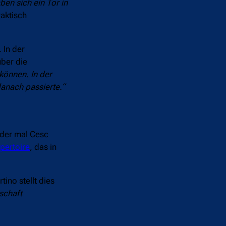
ben sich ein Tor in
raktisch
 In der
ber die
können. In der
danach passierte.“
eder mal Cesc
pertoire
, das in
ino stellt dies
schaft