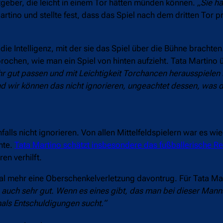
tgeber, die leicht in einem Tor hätten münden können.
„Sie ha
Martino und stellte fest, dass das Spiel nach dem dritten Tor p
e Intelligenz, mit der sie das Spiel über die Bühne brachten.
chen, wie man ein Spiel von hinten aufzieht. Tata Martino ü
hr gut passen und mit Leichtigkeit Torchancen herausspielen 
und wir können das nicht ignorieren, ungeachtet dessen, was 
alls nicht ignorieren. Von allen Mittelfeldspielern war es wi
nte.
Tata Martino schätzt insbesondere das fußballerische Re
n verhilft.
al mehr eine Oberschenkelverletzung davontrug. Für Tata Mart
n auch sehr gut. Wenn es eines gibt, das man bei dieser Mann
mals Entschuldigungen sucht.“