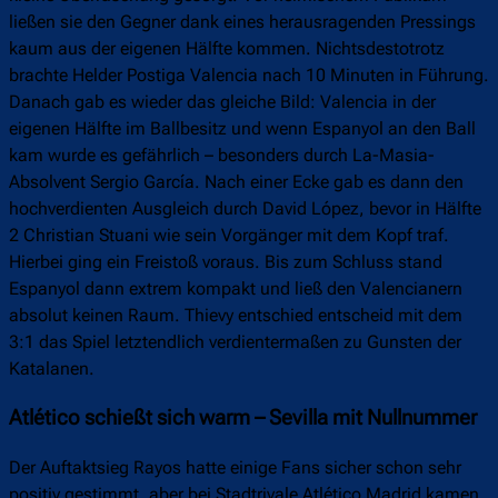
ließen sie den Gegner dank eines herausragenden Pressings
kaum aus der eigenen Hälfte kommen. Nichtsdestotrotz
brachte Helder Postiga Valencia nach 10 Minuten in Führung.
Danach gab es wieder das gleiche Bild: Valencia in der
eigenen Hälfte im Ballbesitz und wenn Espanyol an den Ball
kam wurde es gefährlich – besonders durch La-Masia-
Absolvent Sergio García. Nach einer Ecke gab es dann den
hochverdienten Ausgleich durch David López, bevor in Hälfte
2 Christian Stuani wie sein Vorgänger mit dem Kopf traf.
Hierbei ging ein Freistoß voraus. Bis zum Schluss stand
Espanyol dann extrem kompakt und ließ den Valencianern
absolut keinen Raum. Thievy entschied entscheid mit dem
3:1 das Spiel letztendlich verdientermaßen zu Gunsten der
Katalanen.
Atlético schießt sich warm – Sevilla mit Nullnummer
Der Auftaktsieg Rayos hatte einige Fans sicher schon sehr
positiv gestimmt, aber bei Stadtrivale Atlético Madrid kamen