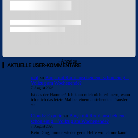
- Anzeige -
AKTUELLE USER-KOMMENTARE
mnl
zu
Barça mit Rodri anscheinend schon einig –
Vollzug am Wochenende?
7. August 2026
Ist das der Hammer! Ich kann mich nicht erinnern, wann
ich mich das letzte Mal bei einem anstehenden Transfer
so…
Clouds: Experte
zu
Barça mit Rodri anscheinend
schon einig – Vollzug am Wochenende?
7. August 2026
Kein Ding, immer wieder gern. Helfe wo ich nur kann!