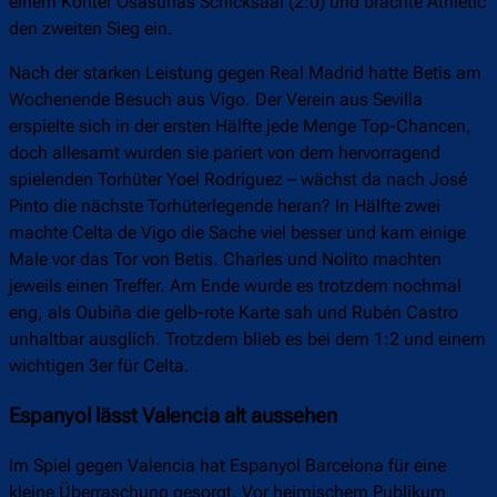
einem Konter Osasunas Schicksaal (2:0) und brachte Athletic
den zweiten Sieg ein.
Nach der starken Leistung gegen Real Madrid hatte Betis am
Wochenende Besuch aus Vigo. Der Verein aus Sevilla
erspielte sich in der ersten Hälfte jede Menge Top-Chancen,
doch allesamt wurden sie pariert von dem hervorragend
spielenden Torhüter Yoel Rodríguez – wächst da nach José
Pinto die nächste Torhüterlegende heran? In Hälfte zwei
machte Celta de Vigo die Sache viel besser und kam einige
Male vor das Tor von Betis. Charles und Nolito machten
jeweils einen Treffer. Am Ende wurde es trotzdem nochmal
eng, als Oubiña die gelb-rote Karte sah und Rubén Castro
unhaltbar ausglich. Trotzdem blieb es bei dem 1:2 und einem
wichtigen 3er für Celta.
Espanyol lässt Valencia alt aussehen
Im Spiel gegen Valencia hat Espanyol Barcelona für eine
kleine Überraschung gesorgt. Vor heimischem Publikum