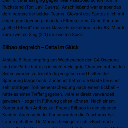
Der FC Villarreal ging gegen Real Valladolid schon früh in
Rückstand (Tor: Javi Guerra). Anschließend war er aber das
dominantere der beiden Teams. Giovani dos Santos glich mit
einem punktgenau platzierten Elfmeter aus, Cani führt das
„gelbe U-Boot“ mit einer klasse Einzelaktion in der 83. Minute
zum zweiten Sieg (2:1) im zweiten Spiel.
Bilbao siegreich – Celta im Glück
Athletic Bilbao empfing am Wochenende den CA Osasuna
und die Partie hatte es in sich! Viele gute Chancen auf beiden
Seiten wurden zu leichtfertig vergeben und hielten die
Spannung lange hoch. Zunächst hätten die Gäste bei einer
sehr strittigen Torlinienentscheidung nach einem Eckball –
hätte es einen Treffer gegeben, wäre er direkt verwandelt
gewesen – sogar in Führung gehen können. Nach einem
Konter traf den Arribas zur Freude Bilbaos in den eigenen
Kasten. Auch nach der Pause wurden die Zuschauer bei
Laune gehalten. De Marcos besiegelte schließlich nach