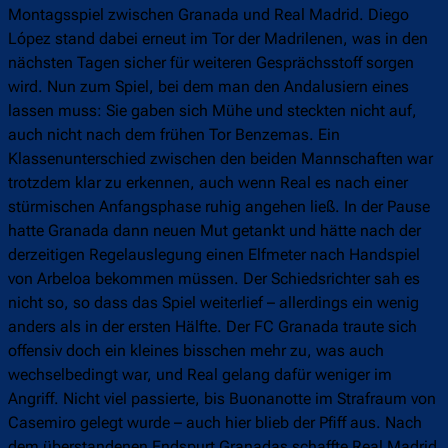
Montagsspiel zwischen Granada und Real Madrid. Diego
López stand dabei erneut im Tor der Madrilenen, was in den
nächsten Tagen sicher für weiteren Gesprächsstoff sorgen
wird. Nun zum Spiel, bei dem man den Andalusiern eines
lassen muss: Sie gaben sich Mühe und steckten nicht auf,
auch nicht nach dem frühen Tor Benzemas. Ein
Klassenunterschied zwischen den beiden Mannschaften war
trotzdem klar zu erkennen, auch wenn Real es nach einer
stürmischen Anfangsphase ruhig angehen ließ. In der Pause
hatte Granada dann neuen Mut getankt und hätte nach der
derzeitigen Regelauslegung einen Elfmeter nach Handspiel
von Arbeloa bekommen müssen. Der Schiedsrichter sah es
nicht so, so dass das Spiel weiterlief – allerdings ein wenig
anders als in der ersten Hälfte. Der FC Granada traute sich
offensiv doch ein kleines bisschen mehr zu, was auch
wechselbedingt war, und Real gelang dafür weniger im
Angriff. Nicht viel passierte, bis Buonanotte im Strafraum von
Casemiro gelegt wurde – auch hier blieb der Pfiff aus. Nach
dem überstandenen Endspurt Granadas schaffte Real Madrid