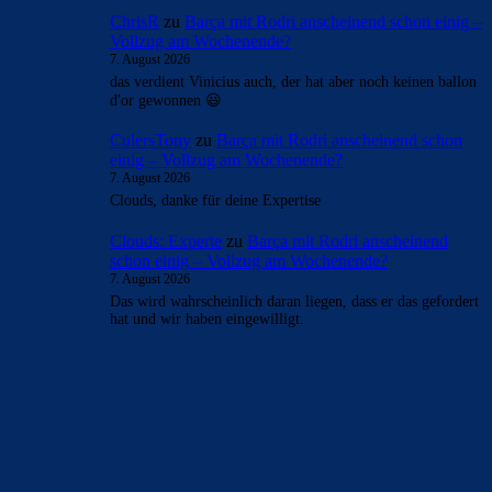
ChrisR
zu
Barça mit Rodri anscheinend schon einig –
Vollzug am Wochenende?
7. August 2026
das verdient Vinicius auch, der hat aber noch keinen ballon
d'or gewonnen 😃
CulersTony
zu
Barça mit Rodri anscheinend schon
einig – Vollzug am Wochenende?
7. August 2026
Clouds, danke für deine Expertise
Clouds: Experte
zu
Barça mit Rodri anscheinend
schon einig – Vollzug am Wochenende?
7. August 2026
Das wird wahrscheinlich daran liegen, dass er das gefordert
hat und wir haben eingewilligt.
BILDERGALERIEN
Barça zurück im Camp Nou: Der große Comeback-Tag in Bildern
22. November 2025