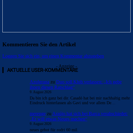
Kommentieren Sie den Artikel
Loggen Sie sich ein, um einen Kommentar abzugeben
- Anzeige -
AKTUELLE USER-KOMMENTARE
Azulgrana
zu
Duo soll Klub verlassen: „Ich gebe
ihnen diesen Ratschlag“
9. August 2026
Da bin ich ganz bei dir. Casadó hat bei mir nachhaltig mehr
Eindruck hinterlassen als Gavi und vor allem De…
merenge
zu
Araújo hat sich bei Barça verabschiedet:
„Er will etwas Neues machen“
9. August 2026
neues gebot für rodri 60 mil.