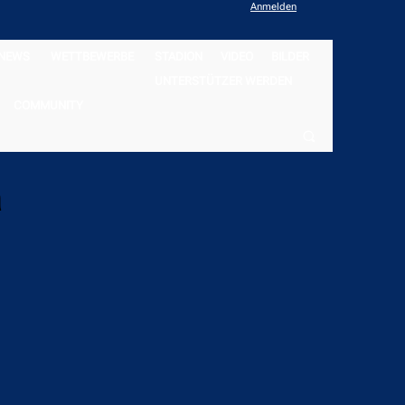
Anmelden
NEWS
WETTBEWERBE
STADION
VIDEO
BILDER
UNTERSTÜTZER WERDEN
COMMUNITY
a