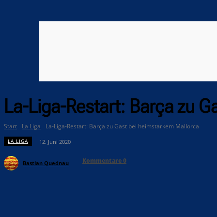
La-Liga-Restart: Barça zu G
Start
La Liga
La-Liga-Restart: Barça zu Gast bei heimstarkem Mallorca
LA LIGA
12. Juni 2020
Kommentare
0
Bastian Quednau