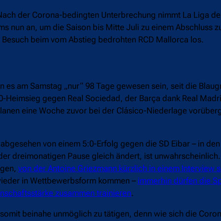
. Nach der Corona-bedingten Unterbrechung nimmt La Liga de
ms nun an, um die Saison bis Mitte Juli zu einem Abschluss z
 Besuch beim vom Abstieg bedrohten RCD Mallorca los.
en es am Samstag „nur“ 98 Tage gewesen sein, seit die Blaug
1:0-Heimsieg gegen Real Sociedad, der Barça dank Real Madr
atalanen eine Woche zuvor bei der Clásico-Niederlage vorübe
 abgesehen von einem 5:0-Erfolg gegen die SD Eibar – in de
er dreimonatigen Pause gleich ändert, ist unwahrscheinlich.
egen,
von der Antoine Griezmann kürzlich in einem Interview
e wieder in Wettbewerbsform kommen –
immerhin dürfen die Sp
nnschaftsstärke zusammen trainieren
.
d somit beinahe unmöglich zu tätigen, denn wie sich die Co