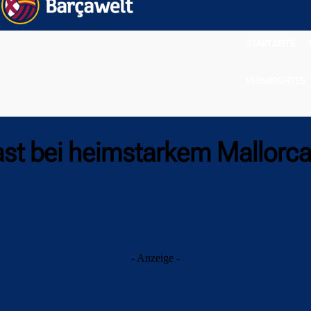
STARTSEITE
VERMISCHTES
ast bei heimstarkem Mallorc
- Anzeige -