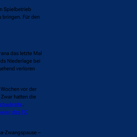
n Spielbetrieb
u bringen. Für den
rana das letzte Mal
ids Niederlage bei
rgehend verloren
n Wochen vor der
 Zwar hatten die
 schwärmte
.
ieler des FC
rona-Zwangspause –