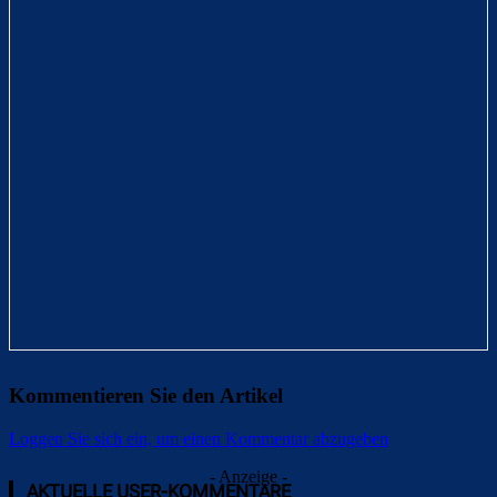
dranbleiben.
20:32 Uhr
Casilla-Fehler lässt Real Sociedad jubeln
Eine äußerst zähe Fußballkost gab es zwischen Real
Sociedad und dem RCD Espanyol. Beide Mannschaften
neutralisierten sich gegenseitig und so kam es zu kaum
sehenswerten Szenen. Man hatte praktisch das Gefühl,
dass ein Tor hier nur ein Zufallsprodukt sein kann – und
so war es dann auch. Sergio Canales fing einen Pass
von Espanyol-Torhüter Kiko Casilla ab und traf
anschließend völlig unbedrängt zum 1:0 (38‘), wobei es
Kommentieren Sie den Artikel
auch bis zum Schlusspfiff blieb.
Loggen Sie sich ein, um einen Kommentar abzugeben
- Anzeige -
AKTUELLE USER-KOMMENTARE