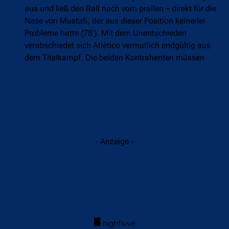
aus und ließ den Ball nach vorn prallen – direkt für die
Nase von Mustafi, der aus dieser Position keinerlei
Probleme hatte (78‘). Mit dem Unentschieden
verabschiedet sich Atlético vermutlich endgültig aus
dem Titelkampf. Die beiden Kontrahenten müssen
vielmehr ein Auge darauf haben, in einer
Schwächephase nicht von Sevilla oder Villarreal
gekascht und um ihren Champions-League-Platz
gebracht zu werden.
- Anzeige -
21:49 Uhr
Villarreal schlägt starkes Celta mit 4:1
Ein Duell auf Augenhöhe gab es im 19-Uhr-Spiel am
Sonntag zwischen dem Villarreal CF und Celta de Vigo.
Die Galicier überraschten mit einer 3-4-3 Formation und