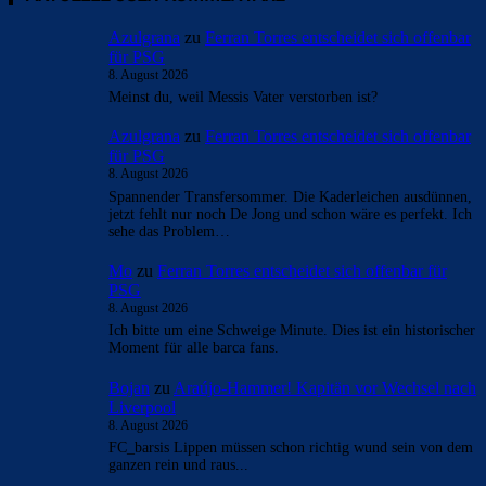
11:44 Uhr
Azulgrana
zu
Ferran Torres entscheidet sich offenbar
für PSG
8. August 2026
Granada gewinnt das andalusische Derby gegen
Meinst du, weil Messis Vater verstorben ist?
Málaga
Azulgrana
zu
Ferran Torres entscheidet sich offenbar
Im Heimspiel gegen den Málaga CF zeigte der Granada
für PSG
CF schnell, wer der Herr im Haus ist. Die Nazaríes
8. August 2026
Spannender Transfersommer. Die Kaderleichen ausdünnen,
drückten dem Spiel ihren Stempel auf und drängten die
jetzt fehlt nur noch De Jong und schon wäre es perfekt. Ich
Boquerones über weite Strecken förmlich hinten rein.
sehe das Problem…
Die Chancen kamen, doch der Ball wollte einfach nicht
Mo
zu
Ferran Torres entscheidet sich offenbar für
ins Tor; für dieses musste Málaga schließlich selbst mit
PSG
helfen. Einen powervollen Kopfball von Robert Ibáñez
8. August 2026
wollte Carlos Kameni parieren, doch auch Ignacio
Ich bitte um eine Schweige Minute. Dies ist ein historischer
Moment für alle barca fans.
Camacho war dabei, das Tor zu verhindern – am Ende
lenkte der Aragonier die Kugel ins eigene Tor und sorgte
Bojan
zu
Araújo-Hammer! Kapitän vor Wechsel nach
Liverpool
für die Führung Granadas (57‘). Trotz des Rückstandes
8. August 2026
brachten die Malaguistas im Angriff zu wenig zustande,
FC_barsis Lippen müssen schon richtig wund sein von dem
wodurch es beim 1:0 blieb. Ein wenig überraschend
ganzen rein und raus...