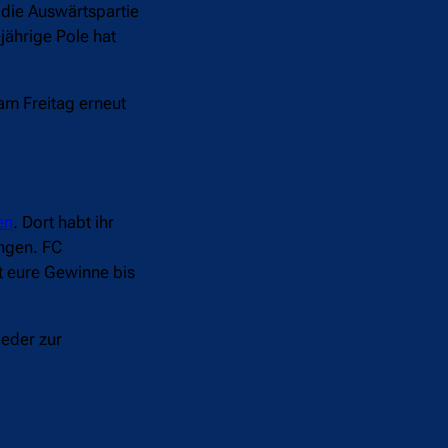
die Auswärtspartie
ährige Pole hat
am Freitag erneut
en
. Dort habt ihr
ungen. FC
t eure Gewinne bis
ieder zur