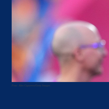
Foto: Alex Caparros/Getty Images
Teilen
F