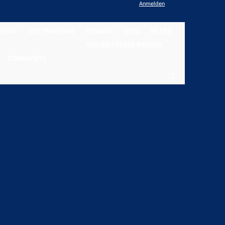
Anmelden
NEWS
WETTBEWERBE
STADION
VIDEO
BILDER
UNTERSTÜTZER WERDEN
COMMUNITY