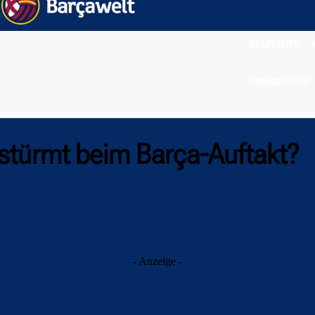
STARTSEITE
VERMISCHTES
 stürmt beim Barça-Auftakt?
- Anzeige -