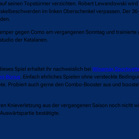
auf seinen Topstürmer verzichten. Robert Lewandowski wird 
elbeschwerden im linken Oberschenkel verpassen. Der 36-j
nden.
 Gamper gegen Como am vergangenen Sonntag und trainierte 
sstudio der Katalanen.
ieses Spiel erhaltet ihr nachweislich bei
Winamax Sportwett
en-Bonus
. Einfach ehrliches Spielen ohne versteckte Beding
ote. Probiert auch gerne den Combo-Booster aus und booste
eren Knieverletzung aus der vergangenen Saison noch nicht w
 Auswärtspartie bestätigte.