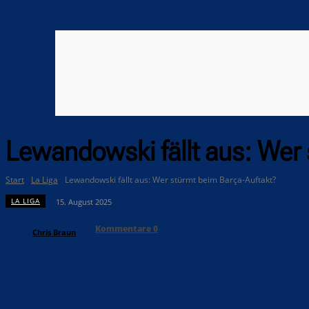
Lewandowski fällt aus: Wer
Start
La Liga
Lewandowski fällt aus: Wer stürmt beim Barça-Auftakt?
LA LIGA
15. August 2025
Kommentare
0
Chris Braun