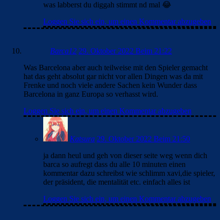
was labberst du diggah stimmt nd mal 😂
Loggen Sie sich ein, um einen Kommentar abzugeben
Barca12
29. Oktober 2022 Beim 21:22
Was Barcelona aber auch teilweise mit den Spieler gemacht
hat das geht absolut gar nicht vor allen Dingen was da mit
Frenke und noch viele andere Sachen kein Wunder dass
Barcelona in ganz Europa so verhasst wird.
Loggen Sie sich ein, um einen Kommentar abzugeben
Katsura
29. Oktober 2022 Beim 21:50
ja dann heul und geh von dieser seite weg wenn dich
barca so aufregt dass du alle 10 minuten einen
kommentar dazu schreibst wie schlimm xavi,die spieler,
der präsident, die mentalität etc. einfach alles ist
Loggen Sie sich ein, um einen Kommentar abzugeben