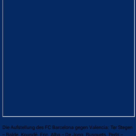
Die Aufstellung des FC Barcelona gegen Valencia: Ter Stegen
– Balde, Koundé, Eric, Alba – De Jong, Busquets, Pedri –