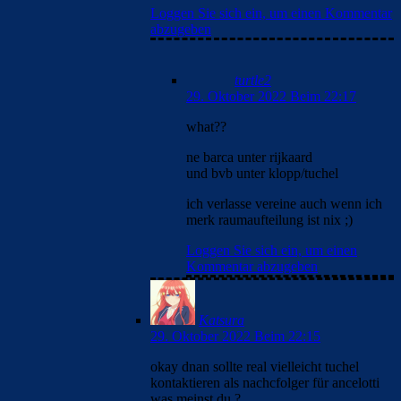
Loggen Sie sich ein, um einen Kommentar
abzugeben
turtle2
29. Oktober 2022 Beim 22:17
what??
ne barca unter rijkaard
und bvb unter klopp/tuchel
ich verlasse vereine auch wenn ich
merk raumaufteilung ist nix ;)
Loggen Sie sich ein, um einen
Kommentar abzugeben
Katsura
29. Oktober 2022 Beim 22:15
okay dnan sollte real vielleicht tuchel
kontaktieren als nachcfolger für ancelotti
was meinst du ?