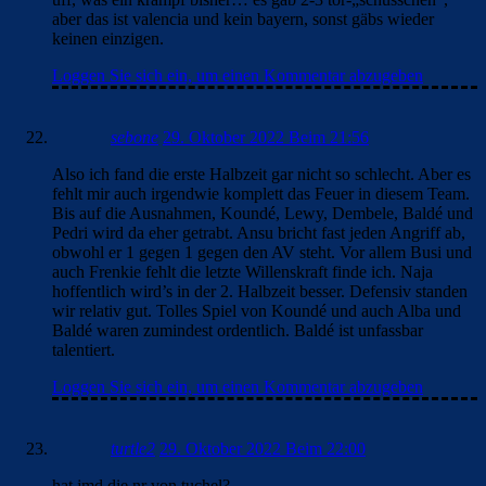
aber das ist valencia und kein bayern, sonst gäbs wieder
keinen einzigen.
Loggen Sie sich ein, um einen Kommentar abzugeben
sebone
29. Oktober 2022 Beim 21:56
Also ich fand die erste Halbzeit gar nicht so schlecht. Aber es
fehlt mir auch irgendwie komplett das Feuer in diesem Team.
Bis auf die Ausnahmen, Koundé, Lewy, Dembele, Baldé und
Pedri wird da eher getrabt. Ansu bricht fast jeden Angriff ab,
obwohl er 1 gegen 1 gegen den AV steht. Vor allem Busi und
auch Frenkie fehlt die letzte Willenskraft finde ich. Naja
hoffentlich wird’s in der 2. Halbzeit besser. Defensiv standen
wir relativ gut. Tolles Spiel von Koundé und auch Alba und
Baldé waren zumindest ordentlich. Baldé ist unfassbar
talentiert.
Loggen Sie sich ein, um einen Kommentar abzugeben
turtle2
29. Oktober 2022 Beim 22:00
hat jmd die nr von tuchel?