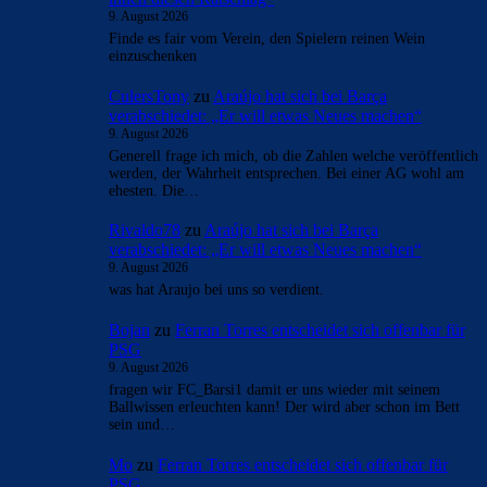
9. August 2026
Finde es fair vom Verein, den Spielern reinen Wein
einzuschenken
CulersTony
zu
Araújo hat sich bei Barça
verabschiedet: „Er will etwas Neues machen“
9. August 2026
Generell frage ich mich, ob die Zahlen welche veröffentlich
werden, der Wahrheit entsprechen. Bei einer AG wohl am
ehesten. Die…
Rivaldo78
zu
Araújo hat sich bei Barça
verabschiedet: „Er will etwas Neues machen“
9. August 2026
was hat Araujo bei uns so verdient.
Bojan
zu
Ferran Torres entscheidet sich offenbar für
PSG
9. August 2026
fragen wir FC_Barsi1 damit er uns wieder mit seinem
Ballwissen erleuchten kann! Der wird aber schon im Bett
sein und…
Mo
zu
Ferran Torres entscheidet sich offenbar für
PSG