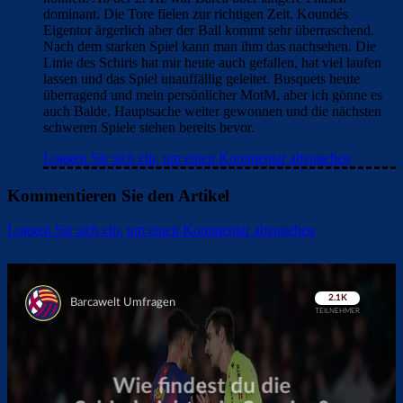
dominant. Die Tore fielen zur richtigen Zeit. Koundés
Eigentor ärgerlich aber der Ball kommt sehr überraschend.
Nach dem starken Spiel kann man ihm das nachsehen. Die
Linie des Schiris hat mir heute auch gefallen, hat viel laufen
lassen und das Spiel unauffällig geleitet. Busquets heute
überragend und mein persönlicher MotM, aber ich gönne es
auch Balde. Hauptsache weiter gewonnen und die nächsten
schweren Spiele stehen bereits bevor.
Loggen Sie sich ein, um einen Kommentar abzugeben
Kommentieren Sie den Artikel
Loggen Sie sich ein, um einen Kommentar abzugeben
Überspringen