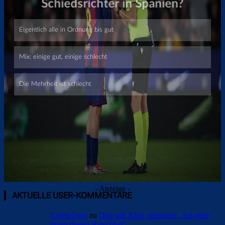
Überspringen
- Anzeige -
AKTUELLE USER-KOMMENTARE
CulersTony
zu
Duo soll Klub verlassen: „Ich gebe
ihnen diesen Ratschlag“