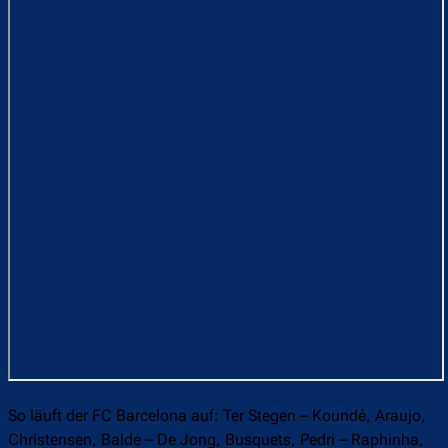
So läuft der FC Barcelona auf: Ter Stegen – Koundé, Araujo,
Christensen, Balde – De Jong, Busquets, Pedri – Raphinha,