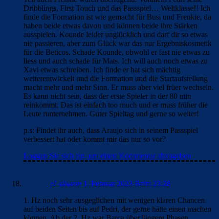
Dribblings, First Touch und das Passspiel… Weltklasse!! Ich
finde die Formation ist wie gemacht für Busi und Frenkie, da
haben beide etwas davon und können beide ihre Stärken
ausspielen. Kounde leider unglücklich und darf dir so etwas
nie passieren, aber zum Glück war das nur Ergebniskosmetik
für die Beticos. Schade Kounde, obwohl er fast nie etwas zu
liess und auch schade für Mats. Ich will auch noch etwas zu
Xavi etwas schreiben. Ich finde er hat sich mächtig
weiterentwickelt und die Formation und die Startaufstellung
macht mehr und mehr Sinn. Er muss aber viel früer wechseln.
Es kann nicht sein, dass der erste Spieler in der 80 min
reinkommt. Das ist einfach too much und er muss früher die
Leute runternehmen. Guter Spieltag und gerne so weiter!
p.s: Findet ihr auch, dass Araujo sich in seinem Passspiel
verbessert hat oder kommt mir das nur so vor?
Loggen Sie sich ein, um einen Kommentar abzugeben
el_tiburon
1. Februar 2023 Beim 23:28
1. Hz noch sehr ausgeglichen mit wenigen klaren Chancen
auf beiden Seiten bis auf Pedri, der gerne hätte einen machen
können. Ab der 2. Hz war Barca über längere Phasen