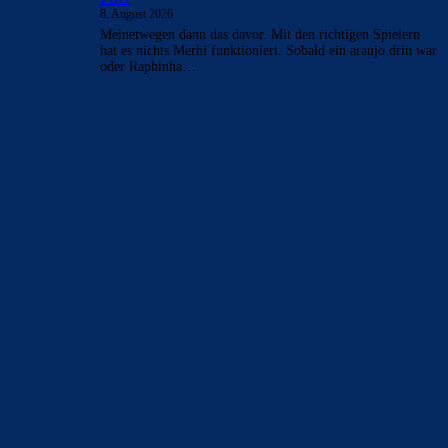
8. August 2026
Meinetwegen dann das davor. Mit den richtigen Spielern
hat es nichts Merhi funktioniert. Sobald ein araujo drin war
oder Raphinha…
BILDERGALERIEN
Barça zurück im Camp Nou: Der große Comeback-Tag in Bildern
22. November 2025
Heim und auswärts: Das sollen die Trikots von Barça für die Saison
2025/26 sein
6. Januar 2025
WEITERE KATEGORIEN
News
4697
xTop News
4124
La Liga
3264
Champions League
1112
Interview & PK
888