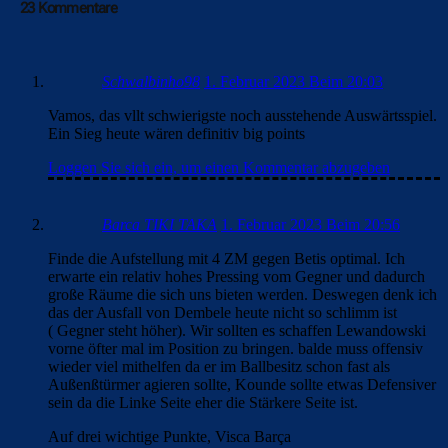
23 Kommentare
Schwalbinho98
1. Februar 2023 Beim 20:03
Vamos, das vllt schwierigste noch ausstehende Auswärtsspiel.
Ein Sieg heute wären definitiv big points
Loggen Sie sich ein, um einen Kommentar abzugeben
Barca TIKI TAKA
1. Februar 2023 Beim 20:56
Finde die Aufstellung mit 4 ZM gegen Betis optimal. Ich
erwarte ein relativ hohes Pressing vom Gegner und dadurch
große Räume die sich uns bieten werden. Deswegen denk ich
das der Ausfall von Dembele heute nicht so schlimm ist
( Gegner steht höher). Wir sollten es schaffen Lewandowski
vorne öfter mal im Position zu bringen. balde muss offensiv
wieder viel mithelfen da er im Ballbesitz schon fast als
Außenßtürmer agieren sollte, Kounde sollte etwas Defensiver
sein da die Linke Seite eher die Stärkere Seite ist.
Auf drei wichtige Punkte, Visca Barça