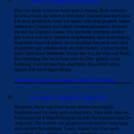
sebone
1. Februar 2023 Beim 23:08
Das war heute schon ne krass gute Leistung. Betis auswärts
ist schwer und die waren in der ersten Halbzeit und nach dem
1:0 auch gefährlich. Aber wir haben sehr klug gespielt, hatten
zahlreiche Chancen und haben verdient gewonnen. Kounde
bis auf das Eigentor klasse. Die 4er Kette trotzdem wieder
gut. Lewy war nicht wirklich eingebunden, aber dann eiskalt.
Raphinha muss ich loben. Ja es misslingt ihm auch viel, aber
er probiert und arbeitet mehr als jeder andere. Und er hat fast
jedes Spiel seine Momente. Heute das Tor, der Pass auf Pedri,
das Dribbling (für mich kann man da Elfer geben). Gute
Leistung. Gavi ist bisschen abgefallen. Busi dafür umso
stärker. Für mich klarer Motm.
Loggen Sie sich ein, um einen Kommentar abzugeben
fati_araujo
1. Februar 2023 Beim 23:13
Busquets, Balde und Pedri heute absolut überragend.
Raphinha und De Jong auch richtig stark. Man sieht dass die
Formation mit 4 Mittelfeldspieler perfekt für Busquets und De
Jong sind. Die wirken wie ausgewechselt und De Jong kann
sich endlich frei entfalten. Lewy, Araujo und Gavi auch
ordentlich. Man spielte so als wäre Dembele nie weg