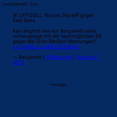
Lewandowski, Gavi
🚨 OFFIZIELL: Barças Startelf gegen
Real Betis.
Xavi beginnt wie von Barçawelt exakt
vorhergesagt mit der bestmöglichen Elf
gegen die Grün-Weißen! Meinungen?
pic.twitter.com/HDo2ZSzzwV
— Barçawelt (
@Barcawelt
)
February 1,
2023
- Anzeige -