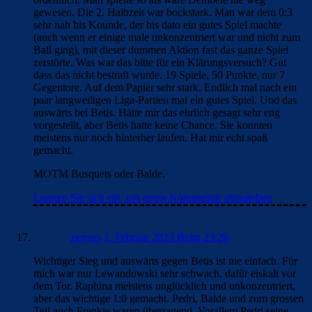
gewesen. Die 2. Halbzeit war bockstark. Man war dem 0:3
sehr nah bis Kounde, der bis dato ein gutes Spiel machte
(auch wenn er einige male unkonzentriert war und nicht zum
Ball ging), mit dieser dummen Aktion fast das ganze Spiel
zerstörte. Was war das bitte für ein Klärungsversuch? Gut
dass das nicht bestraft wurde. 19 Spiele, 50 Punkte, nur 7
Gegentore. Auf dem Papier sehr stark. Endlich mal nach ein
paar langweiligen Liga-Partien mal ein gutes Spiel. Und das
auswärts bei Betis. Hätte mir das ehrlich gesagt sehr eng
vorgestellt, aber Betis hatte keine Chance. Sie konnten
meistens nur noch hinterher laufen. Hat mir echt spaß
gemacht.
MOTM Busquets oder Balde.
Loggen Sie sich ein, um einen Kommentar abzugeben
penyes
1. Februar 2023 Beim 23:26
Wichtiger Sieg und auswärts gegen Betis ist nie einfach. Für
mich war nur Lewandowski sehr schwach, dafür eiskalt vor
dem Tor. Raphina meistens unglücklich und unkonzentriert,
aber das wichtige 1:0 gemacht. Pedri, Balde und zum grossen
Teil auch Frenkie waren überragend. Vorallem Pedri seine