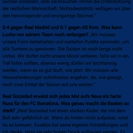
Sachen anstellen, aber sie brauchen immer die Unterstützung
der restlichen Mannschaft. Nichtsdestotrotz verfügen wir über
drei hervorragende und einzigartige Stürmer.“
0:4 gegen Real Madrid und 6:1 gegen AS Rom. Was kann
Lucho von seinem Team noch verlangen?
„Wir müssen
unsere Form beibehalten und weiterhin Punkte sammeln, um
alle Turniere zu gewinnen. Die Saison ist noch lange nicht
vorbei. Wir dürfen nicht unsere Moral verlieren, falls wir in ein
Tief fallen sollten, ebenso wenig dürfen wir leichtsinnig
werden, wenn es so gut läuft, wie jetzt. Wir müssen alle
Herausforderungen schrittweise angehen, da, wie gesagt,
noch zwei Drittel der Saison auf uns warten.“
Real Sociedad erweist sich jedes Mal aufs Neue als harte
Nuss für den FC Barcelona. Was genau macht die Basken so
stark?
„Real Sociedad hat einen starken Kader, der mit dem
Ball sehr gefährlich ist. Wenn du hinten nicht aufpasst, wirst
du es bereuen. Eusebio hat seine eigenen Vorstellungen und
ich denke, dass sie sehr hohen Druck aufbauen werden. Es