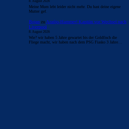
CulersTony
zu
Ferran Torres entscheidet sich
offenbar für PSG
8. August 2026
Alvarez ist in Argentinien vor Lautaro. Messi wird
aufhören, dann ist er Stamm der Albiceleste Dennoch ist
das alles bahnbrechend.…
FC_Barcelona1
zu
Araújo-Hammer! Kapitän vor
Wechsel nach Liverpool
8. August 2026
@lafuria
FC_Barcelona1
zu
Araújo-Hammer! Kapitän vor
Wechsel nach Liverpool
8. August 2026
:-))))))))))
FC_Barcelona1
zu
Araújo-Hammer! Kapitän vor
Wechsel nach Liverpool
8. August 2026
Meine Mum lebt leider nicht mehr. Du hast deine eigene
Mutter gef.