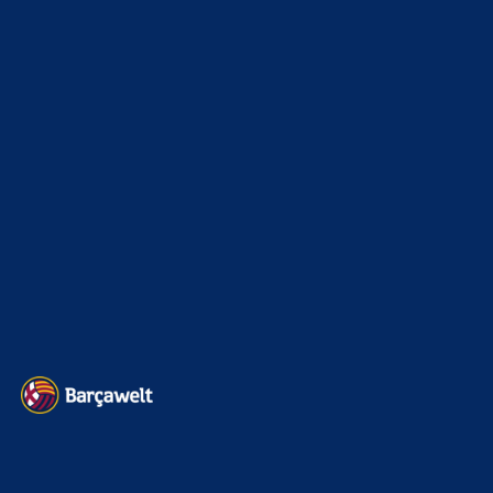
Bojan
zu
Araújo-Hammer! Kapitän vor Wechsel nach
Liverpool
8. August 2026
Wie? wir haben 5 Jahre gewartet bis der Goldfisch die
Fliege macht, wir haben nach dem PSG Fiasko 3 Jahre…
BILDERGALERIEN
Barça zurück im Camp Nou: Der große Comeback-Tag in Bildern
22. November 2025
Heim und auswärts: Das sollen die Trikots von Barça für die Saison
2025/26 sein
6. Januar 2025
WEITERE KATEGORIEN
News
4695
xTop News
4121
La Liga
3264
Champions League
1112
Interview & PK
888