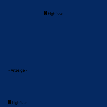
acebook
Twitter
WhatsApp
- Anzeige -