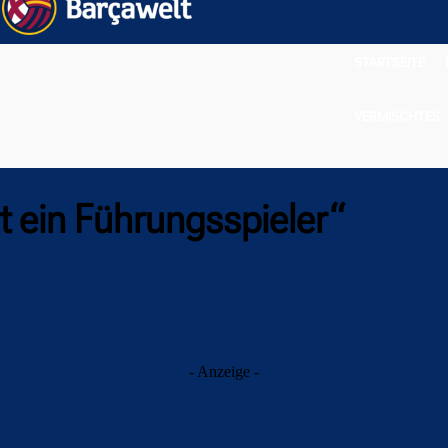
STARTSEITE
VERMISCHTES
st ein Führungsspieler“
- Anzeige -