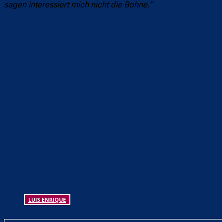
sagen interessiert mich nicht die Bohne.“
Teilen
F
LUIS ENRIQUE