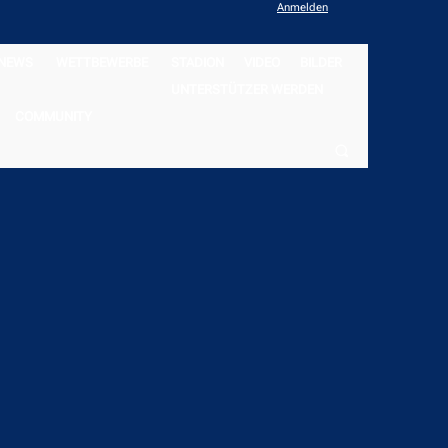
Anmelden
NEWS
WETTBEWERBE
STADION
VIDEO
BILDER
UNTERSTÜTZER WERDEN
COMMUNITY