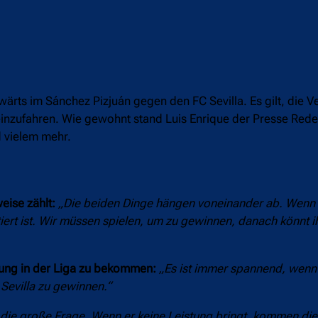
ärts im Sánchez Pizjuán gegen den FC Sevilla. Es gilt, die V
einzufahren. Wie gewohnt stand Luis Enrique der Presse Red
d vielem mehr.
eise zählt:
„Die beiden Dinge hängen voneinander ab. Wenn d
rt ist. Wir müssen spielen, um zu gewinnen, danach könnt i
ung in der Liga zu bekommen:
„Es ist immer spannend, wenn 
n Sevilla zu gewinnen.“
 die große Frage. Wenn er keine Leistung bringt, kommen die K