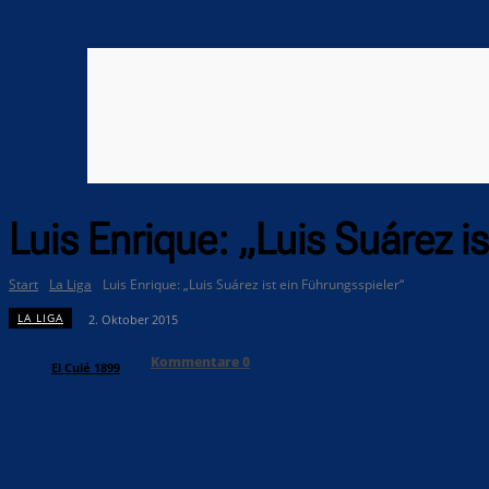
Luis Enrique: „Luis Suárez i
Start
La Liga
Luis Enrique: „Luis Suárez ist ein Führungsspieler“
LA LIGA
2. Oktober 2015
Kommentare
0
El Culé 1899