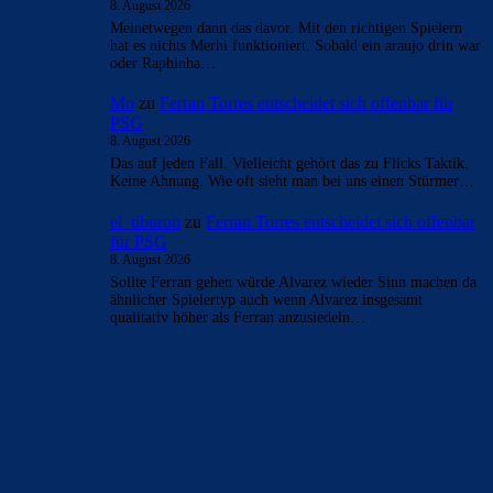
8. August 2026
Meinetwegen dann das davor. Mit den richtigen Spielern
hat es nichts Merhi funktioniert. Sobald ein araujo drin war
oder Raphinha…
Mo
zu
Ferran Torres entscheidet sich offenbar für
PSG
8. August 2026
Das auf jeden Fall. Vielleicht gehört das zu Flicks Taktik.
Keine Ahnung. Wie oft sieht man bei uns einen Stürmer…
el_tiburon
zu
Ferran Torres entscheidet sich offenbar
für PSG
8. August 2026
Sollte Ferran gehen würde Alvarez wieder Sinn machen da
ähnlicher Spielertyp auch wenn Alvarez insgesamt
qualitativ höher als Ferran anzusiedeln…
BILDERGALERIEN
Barça zurück im Camp Nou: Der große Comeback-Tag in Bildern
22. November 2025