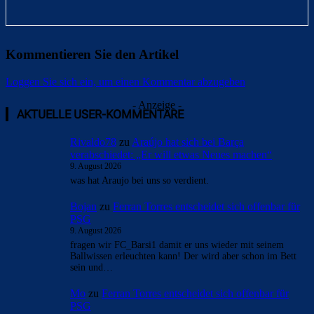
Kommentieren Sie den Artikel
Loggen Sie sich ein, um einen Kommentar abzugeben
- Anzeige -
AKTUELLE USER-KOMMENTARE
Rivaldo78
zu
Araújo hat sich bei Barça
verabschiedet: „Er will etwas Neues machen“
9. August 2026
was hat Araujo bei uns so verdient.
Bojan
zu
Ferran Torres entscheidet sich offenbar für
PSG
9. August 2026
fragen wir FC_Barsi1 damit er uns wieder mit seinem
Ballwissen erleuchten kann! Der wird aber schon im Bett
sein und…
Mo
zu
Ferran Torres entscheidet sich offenbar für
PSG